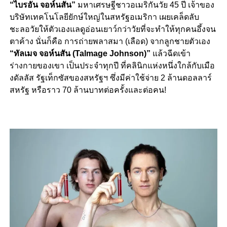
“ไบรอัน จอห์นสัน”
มหาเศรษฐีชาวอเมริกันวัย 45 ปี เจ้าของ
บริษัทเทคโนโลยียักษ์ใหญ่ในสหรัฐอเมริกา เผยเคล็ดลับ
ชะลอวัยให้ตัวเองแลดูอ่อนเยาว์กว่าวัยที่จะทำให้ทุกคนอึ้งจน
ตาค้าง นั่นก็คือ การถ่ายพลาสมา (เลือด) จากลูกชายตัวเอง
“ทัลเมจ จอห์นสัน (Talmage Johnson)”
แล้วฉีดเข้า
ร่างกายของเขา เป็นประจำทุกปี ที่คลินิกแห่งหนึ่งใกล้กับเมือ
งดัลลัส รัฐเท็กซัสของสหรัฐฯ ซึ่งมีค่าใช้จ่าย 2 ล้านดอลลาร์
สหรัฐ หรือราว 70 ล้านบาทต่อครั้งและต่อคน!