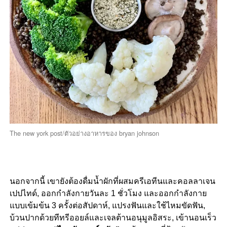
The new york post/ตัวอย่างอาหารของ bryan johnson
นอกจากนี้ เขายังต้องดื่มน้ำผักที่ผสมครีเอทีนและคอลลาเจน
เปปไทด์, ออกกำลังกายวันละ 1 ชั่วโมง และออกกำลังกาย
แบบเข้มข้น 3 ครั้งต่อสัปดาห์, แปรงฟันและใช้ไหมขัดฟัน,
บ้วนปากด้วยทีทรีออยล์และเจลต้านอนุมูลอิสระ, เข้านอนเร็ว