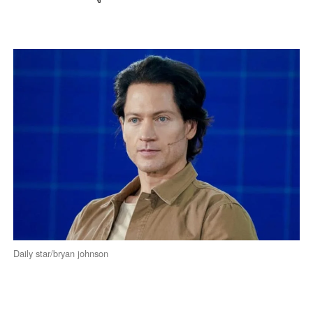
Daily star/bryan johnson