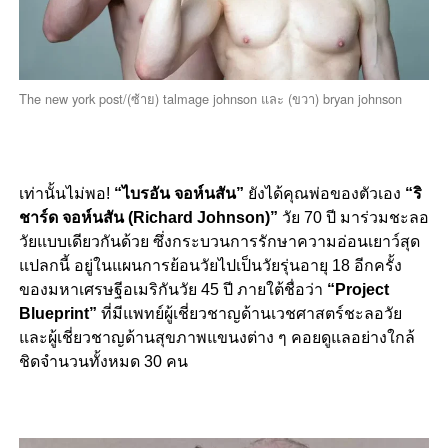
The new york post/(ซ้าย) talmage johnson และ (ขวา) bryan johnson
เท่านั้นไม่พอ!
“ไบรอัน จอห์นสัน”
ยังได้คุณพ่อของตัวเอง
“ริ
ชาร์ด จอห์นสัน (Richard Johnson)”
วัย 70 ปี มาร่วมชะลอ
วัยแบบเดียวกันด้วย ซึ่งกระบวนการรักษาความอ่อนเยาว์สุด
แปลกนี้ อยู่ในแผนการย้อนวัยไปเป็นวัยรุ่นอายุ 18 อีกครั้ง
ของมหาเศรษฐีอเมริกันวัย 45 ปี ภายใต้ชื่อว่า
“Project
Blueprint”
ที่มีแพทย์ผู้เชี่ยวชาญด้านเวชศาสตร์ชะลอวัย
และผู้เชี่ยวชาญด้านสุขภาพแขนงต่าง ๆ คอยดูแลอย่างใกล้
ชิดจำนวนทั้งหมด 30 คน