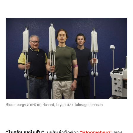
Bloomberg/(จากซ้าย) richard, bryan และ talmage johnson
“ไบรอัน จอห์นสัน”
เผยกับสำนักข่าว
“Bloomeberg”
ของ