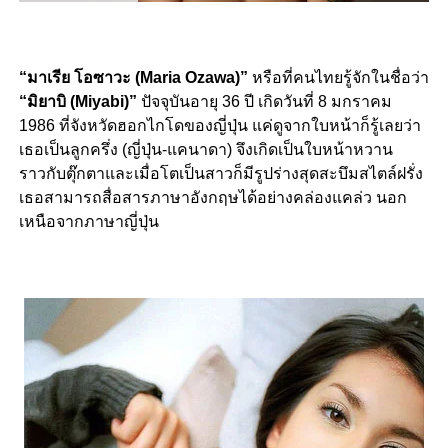
“มาเรีย โอซาวะ (Maria Ozawa)”
หรือที่คนไทยรู้จักในชื่อว่า
“มิยาบิ (Miyabi)”
ปัจจุบันอายุ 36 ปี เกิดวันที่ 8 มกราคม
1986 ที่จังหวัดฮอกไกโดของญี่ปุ่น แค่ดูจากใบหน้าก็รู้เลยว่า
เธอเป็นลูกครึ่ง (ญี่ปุ่น-แคนาดา) จึงเกิดเป็นใบหน้าหวาน
ราวกับตุ๊กตาและเมื่อโตเป็นสาวก็มีรูปร่างสุดสะบึมสไตล์ฝรั่ง
เธอสามารถสื่อสารภาษาอังกฤษได้อย่างคล่องแคล่ว นอก
เหนือจากภาษาญี่ปุ่น