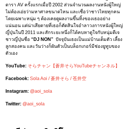
ดารา AV ครั้งแรกเมื่อปี 2002 ส่วนจำนวนผลงานหนังผู้ใหญ่
ไม่ต้องเอ่ยว่ามหาศาลขนาดไหน และเชื่อว่าชาวไทยทุกคน
โดยเฉพาะหนุ่ม ๆ ต้องเคยดูผลงานขึ้นหิ้งของเธออย่าง
แน่นอน แต่น่าเสียดายที่เธอก็ตัดสินใจอำลาวงการหนังผู้ใหญ่
ญี่ปุ่นในปี 2011 และสักระยะหนึ่งก็ได้คบหาดูใจกับหนุ่มดีเจ
ชาวญี่ปุ่นชื่อ
“DJ NON”
ปัจจุบันเธอเป็นแม่บ้านเต็มตัว เลี้ยง
ลูกสองคน และวันว่างก็ผันตัวเป็นบล็อกเกอร์มีช่องยูทูบของ
ตัวเอง
YouTube:
そらチャン【蒼井そらYouTubeチャンネル】
Facebook:
Sola Aoi / 蒼井そら / 苍井空
Instagram:
@aoi_sola
Twitter:
@aoi_sola