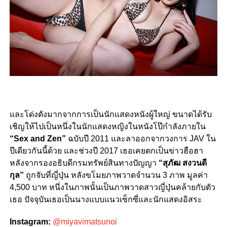
และโด่งดังมากจากการเป็นนักแสดงหนังผู้ใหญ่ ขนาดได้รับ
เชิญให้ไปเป็นหนึ่งในนักแสดงหญิงในหนังโป๊กำลังภายใน
“Sex and Zen”
ฉบับปี 2011 และลาออกจากวงการ JAV ใน
ปีเดียวกันนี้ด้วย และช่วงปี 2017 เธอเคยตกเ
ป็นข่าวฮือฮา
หลังจากรองอธิบดีกรมทรัพย์สินทางปัญญา
“สุภัฒ สงวนดี
กุล”
ถูกจับที่ญี่ปุ่น หลังขโมยภาพวาดจำนวน 3 ภาพ มูลค่า
4,500 บาท หนึ่งในภาพนั้นเป็นภาพวาดสาวญี่ปุ่นคล้ายกับตัว
เธอ
ปัจจุบันเธอเป็นนางแบบแนวเซ็กซี่และนักแสดงอิสระ
Instagram:
@miyavimatsunoi