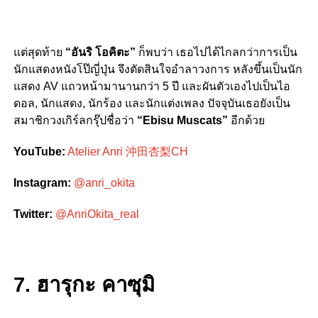
แต่สุดท้าย
“อันริ โอคิตะ”
ก็พบว่า เธอไปได้ไกลกว่าการเป็น
นักแสดงหนังโป๊ญี่ปุ่น จึงตัดสินใจอำลาวงการ หลังขึ้นเป็นนัก
แสดง AV แถวหน้ามานานกว่า 5 ปี และผันตัวเองไปเป็นไอ
ดอล, นักแสดง, นักร้อง และนักแต่งเพลง ปัจจุบันเธอยังเป็น
สมาชิกวงเกิร์ลกรุ๊ปชื่อว่า
“Ebisu Muscats”
อีกด้วย
YouTube:
Atelier Anri 沖田杏梨CH
Instagram:
@anri_okita
Twitter:
@AnriOkita_real
7. ฮารุกะ คาซุมิ