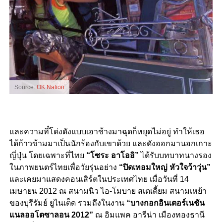
Source:
OK Nation
และความที๋โด่งดังแบบเอาช้างมาฉุดก็หยุดไม่อยู่ ทำให้เธอ
ได้ก้าวข้ามมาเป็นนักร้องกับเขาด้วย และดังออกมานอกเกาะ
ญี่ปุ่น โดยเฉพาะที่ไทย
“โซระ อาโออิ”
ได้รับบทบาทนางรอง
ในภาพยนตร์ไทยเพื่อวัยรุ่นอย่าง
“ปิดเทอมใหญ่ หัวใจว้าวุ่น”
และเคยมาแสดงคอนเสิร์ตในประเทศไทย เมื่อวันที่ 14
เมษายน 2012 ณ สนามนิว ไอ-โมบาย สเตเดี้ยม สนามเหย้า
ของบุรีรัมย์ ยูไนเต็ด รวมถึงในงาน
“บางกอกอินเตอร์เนชัน
แนลออโตซาลอน 2012”
ณ อิมแพค อารีน่า เมืองทองธานี