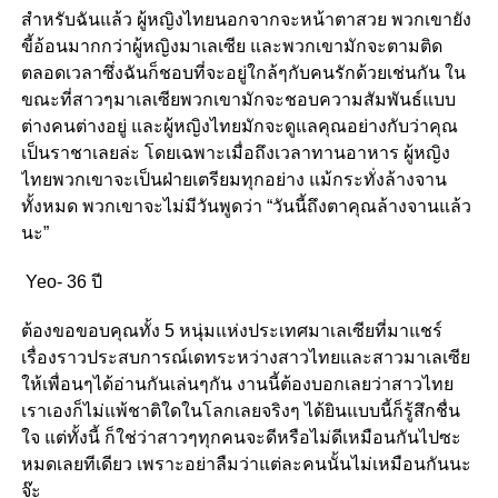
สำหรับฉันแล้ว
ผู้หญิงไทยนอกจากจะหน้าตาสวย
พวกเขายัง
ขี้อ้อนมากกว่าผู้หญิงมาเลเซีย
และพวกเขามักจะตามติด
ตลอดเวลาซึ่งฉันก็ชอบที่จะอยู่ใกล้ๆกับคนรักด้วยเช่นกัน
ใน
ขณะที่สาวๆมาเลเซียพวกเขามักจะชอบความสัมพันธ์แบบ
ต่างคนต่างอยู่
และผู้หญิงไทยมักจะดูแลคุณอย่างกับว่าคุณ
เป็นราชาเลยล่ะ
โดยเฉพาะเมื่อถึงเวลาทานอาหาร
ผู้หญิง
ไทยพวกเขาจะเป็นฝ่ายเตรียมทุกอย่าง
แม้กระทั่งล้างจาน
ทั้งหมด
พวกเขาจะไม่มีวันพูดว่า
“
วันนี้ถึงตาคุณล้างจานแล้ว
นะ
”
Yeo- 36 ปี
ต้องขอขอบคุณทั้ง
5 หนุ่มแห่งประเทศมาเลเซียที่มาแชร์
เรื่องราวประสบการณ์เดทระหว่างสาวไทยและสาวมาเลเซีย
ให้เพื่อนๆได้อ่านกันเล่นๆกัน
งานนี้ต้องบอกเลยว่าสาวไทย
เราเองก็ไม่แพ้ชาติใดในโลกเลยจริงๆ
ได้ยินแบบนี้ก็รู้สึกชื่น
ใจ
แต่ทั้งนี้
ก็ใช่ว่าสาวๆทุกคนจะดีหรือไม่ดีเหมือนกันไป
ซะ
หมดเลยทีเดียว
เพราะอย่าลืมว่าแต่ละคนนั้นไม่เหมือนกันนะ
จ๊ะ