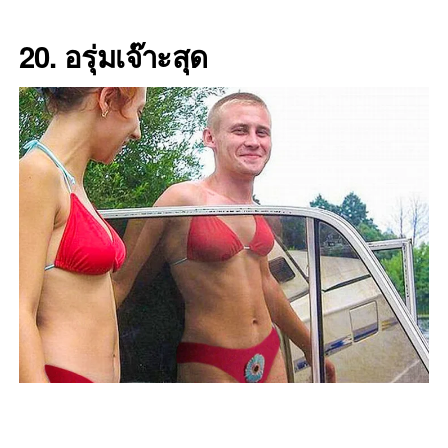
20. อรุ่มเจ๊าะสุด