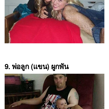
9. พ่อลูก (แขน) ผูกพัน