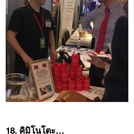
18. คิมิโนโตะ…