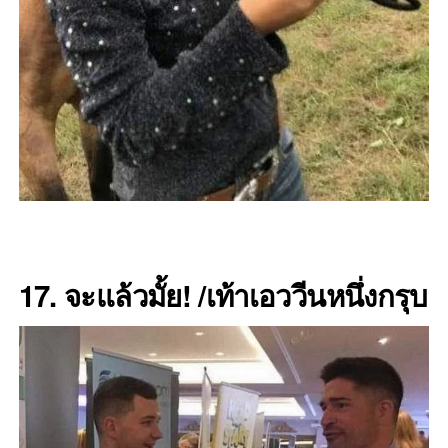
17. จะแล้วมั้ย! /เท้าเอววีนหนึ่งกรุบ