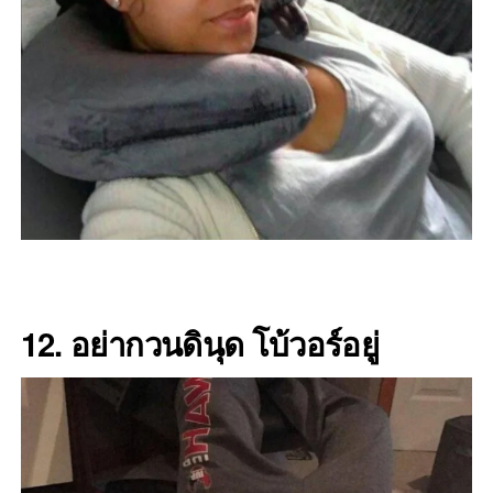
12. อย่ากวนดินุด โบ้วอร์อยู่