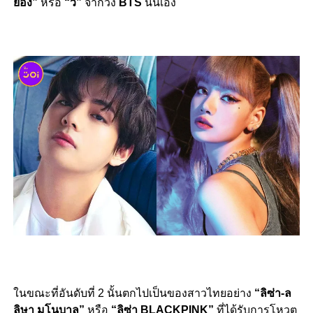
ยอง”
หรือ
“วี”
จากวง
BTS
นั่นเอง
ในขณะที่อันดับที่ 2 นั้นตกไปเป็นของสาวไทยอย่าง
“ลิซ่า-ล
ลิษา มโนบาล”
หรือ
“ลิซ่า BLACKPINK”
ที่ได้รับการโหวต