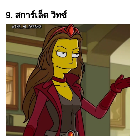
9. สการ์เล็ต วิทช์