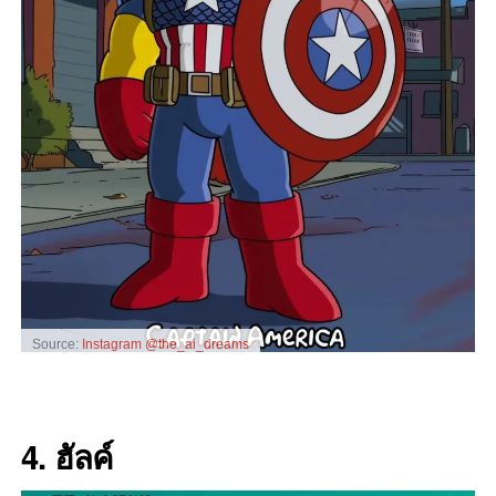
Source:
Instagram @the_ai_dreams
4. ฮัลค์