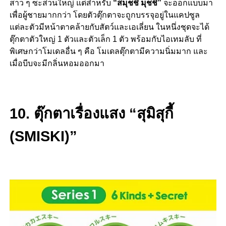
สาว ๆ ซะส่วนใหญ่ แต่สำหรับ
“สมุชชี่ มุชชี่”
จะออกแบบมา
เพื่อผู้ชายมากกว่า โดยตัวตุ๊กตาจะถูกบรรจุอยู่ในแคปซูล
แต่ละตัวมีหน้าตาคล้ายกับสัตว์และเอเลี่ยน ในหนึ่งชุดจะได้
ตุ๊กตาตัวใหญ่ 1 ตัวและตัวเล็ก 1 ตัว พร้อมกับไอเทมลับ ที่
พิเศษกว่าโมเดลอื่น ๆ คือ โมเดลตุ๊กตามีความนิ่มมาก และ
เมื่อบีบจะมีกลิ่นหอมออกมา
10. ตุ๊กตาเรื่องแสง “สุมิสุกี้
(SMISKI)”