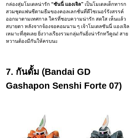
กล่องสุ่มโมเดลน่ารัก
“ซันนี่ แองเจิล”
เป็นโมเดลเด็กทารก
สวมชุดแฟนซีตามธีมของคอลเลกชั่นที่ดีไซเนอร์รังสรรค์
ออกมาตามเทศกาล ใครที่ชอบความน่ารัก สดใส เห็นแล้ว
สบายตา หลังจากจ้องจอคอมนาน ๆ เจ้าโมเดลซันนี่ แองเจิล
เหมาะที่สุดเลย ยิ่งวางเรียงรวมกลุ่มกันยิ่งน่ารักทวีคูณ! สาย
หวานต้องมีกันให้ครบนะ
7. กันดั้ม (ฺBandai
GD
Gashapon Senshi Forte 07)