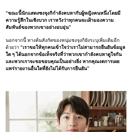
“ขณะนี้นักแสดงซงจุงกิกำลังคบหากับผู้หญิงคนหนึ่งโดยมี
ความรู้สึกในเชิงบวก เราหวังว่าทุกคนจะเฝ้ามองความ
สัมพันธ์ของพวกเขาอย่างอบอุ่น”
นอกจากนี้ ทางต้นสังกัดของหนุ่มซงจุงกิยังระบุเพิ่มเติมอีก
ด้วยว่า
“เราขอให้ทุกคนเข้าใจว่าเราไม่สามารถยืนยันข้อมูล
ใด ๆ ได้นอกจากข้อเท็จจริงที่ว่าพวกเขากำลังคบหาดูใจกัน
และพวกเราจะขอขอบคุณเป็นอย่างยิ่ง หากคุณงดการเผย
แพร่รายงานอื่นใดที่ยังไม่ได้รับการยืนยัน”