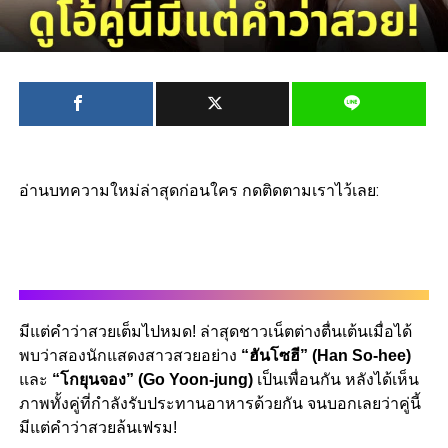
อ่านบทความใหม่ล่าสุดก่อนใคร กดติดตามเราไว้เลย:
มีแต่คำว่าสวยเต็มไปหมด! ล่าสุดชาวเน็ตต่างตื่นเต้นเมื่อได้
พบว่าสองนักแสดงสาวสวยอย่าง
“ฮันโซฮี” (Han So-hee)
และ
“โกยุนจอง” (Go Yoon-jung)
เป็นเพื่อนกัน หลังได้เห็น
ภาพทั้งคู่ที่กำลังรับประทานอาหารด้วยกัน จนบอกเลยว่าคู่นี้
มีแต่คำว่าสวยล้นเฟรม!