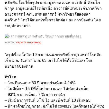
หลักพัน โดยได้สรุปจากข้อมูลของ ศ.นพ.ขจรศักดิ์ ศิลปโภ
ชากุล อายุรแพทย์โรคติดเชื้อ อาจารย์พิเศษประจำภาควิชา
อายุรศาสตร์ คณะแพทยศาสตร์ มหาวิทยาลัยสงขลา
นครินทร์ โดยได้แนะนำทั้งการติดต่อ และ การป้องกัน โดย
ระบุข้อความว่า
source:
vsportkamphaeng
“สรุปเรื่อง โควิด-19 จาก ศ.นพ.ขจรศักดิ์ อายุรแพทย์โรคติด
เชื้อ ม.อ. วันที่ 24 มี.ค. 63 เอาไปใช้ได้ทั้งบ้านและโรง
พยาบาลของท่าน
ตัวโรค
– โจมตีคนแก่ > 60 ปี ตายอย่างน้อย 4-14%
– ไม่มีเด็ก < 15 ปีที่เป็นปอดบวมเลย ไม่ค่อยห่วงเด็ก
– 93% อาการน้อย , 7 % อาการหนัก
– เริ่มมีอาการวันที่ 5 ไข้ ไอ และพีควันที่ 10 เริ่มหอบ
– ถ้ามาด้วยน้ำมูกก่อน มักไม่ใช่ covid19 (แต่ก็พอเจอได้ 4%)