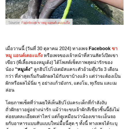
Source:
Facebook ขาหมู แอนด์เดอะแก๊ง
เมื่อวานนี้ (วันที่ 30 ตุลาคม 2024) ทางเพจ
Facebook
ขา
หมู แอนด์เดอะแก๊ง
หรือเพจของเจ้าหน้าที่สวนสัตว์เปิดเขา
เขียว (พี่เลี้ยงของหมูเด้ง) ได้โพสต์เซ็ตภาพสุดน่ารักของ
น้อง
“หมูเด้ง”
ลูกฮิปโปโปเตมัสแคระตัวอ้วมตุ๊บวัย 3 เดือน
กว่า ที่ล่าสุดเริ่มกินผักผลไม้กับเขาบ้างแล้ว แต่ว่าจะต้องเป็น
ผักหรือผลไม้นิ่ม ๆ อย่างแก้วมังกร, แตงโม, ทุเรียน และเม
ล่อน
โดยภาพเซ็ตที่ว่าเผยให้เห็นฮิปโปแคระเด็กที่กำลังงับ
ถั่วฝักยาวอยู่อย่างน่ารัก แม้ว่าจะขบเจ้าผักสีเขียวชิ้นนี้ยังไม่
ค่อยบดละเอียดเท่าไหร่ แต่ก็ดูเหมือนว่าน้องเขาจะเอ็นจอ
ยกับอาหารแบบสับแบบใหม่มื้อนี้สุด ๆ ทั้งนี้ ทางเพจได้ระบุ