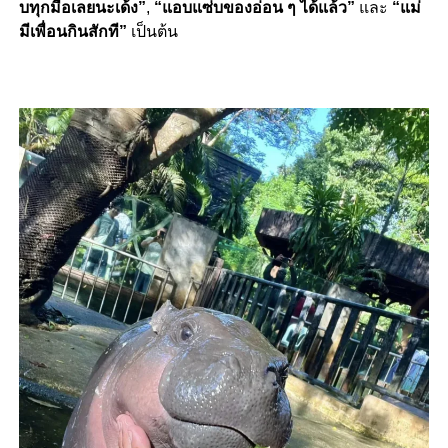
บทุกมื้อเลยนะเด้ง”
,
“แอบแซ่บของอ่อน ๆ ได้แล้ว”
และ
“แม่
มีเพื่อนกินสักที”
เป็นต้น