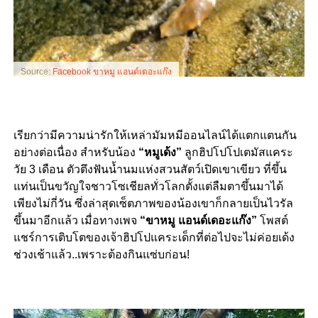
Source:
Facebook ขาหมู แอนด์เดอะแก๊ง
เรียกว่ามีความน่ารักให้เหล่ามัมหมีออนไลน์ได้แตกแตนกัน
อย่างต่อเนื่อง สำหรับน้อง
“หมูเด้ง”
ลูกฮิปโปโปเตมัสแคระ
วัย 3 เดือน ตัวตึงฟันน้ำนมแห่งสวนสัตว์เปิดเขาเขียว ที่ขึ้น
แท่นเป็นขวัญใจชาวโซเชียลทั่วโลกตั้งแต่ลืมตาขึ้นมาได้
เพียงไม่กี่วัน ซึ่งล่าสุดเซ็ตภาพของน้องเขาก็กลายเป็นไวรัล
ขึ้นมาอีกแล้ว เมื่อทางเพจ
“ขาหมู แอนด์เดอะแก๊ง”
โพสต์
แชร์การเติบโตของเจ้าฮิปโปแคระเด็กที่ต่อไปจะไม่ค่อยเด้ง
ช่วงเช้าแล้ว..เพราะต้องกินแซ่บก่อน!