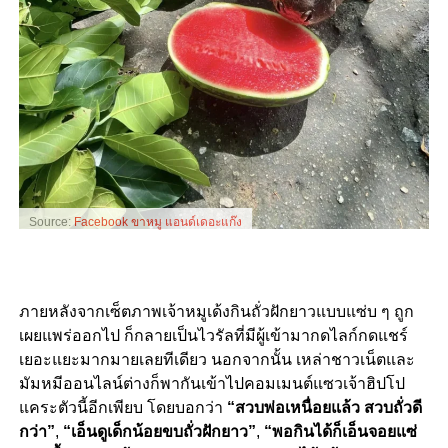
Source:
Facebook ขาหมู แอนด์เดอะแก๊ง
ภายหลังจากเซ็ตภาพเจ้าหมูเด้งกินถั่วฝักยาวแบบแซ่บ ๆ ถูก
เผยแพร่ออกไป ก็กลายเป็นไวรัลที่มีผู้เข้ามากดไลก์กดแชร์
เยอะแยะมากมายเลยทีเดียว นอกจากนั้น เหล่าชาวเน็ตและ
มัมหมีออนไลน์ต่างก็พากันเข้าไปคอมเมนต์แซวเจ้าฮิปโป
แคระตัวนี้อีกเพียบ โดยบอกว่า
“สวบพ่อเหนื่อยแล้ว สวบถั่วดี
กว่า”
,
“เอ็นดูเด็กน้อยขบถั่วฝักยาว”
,
“พอกินได้ก็เอ็นจอยแซ่