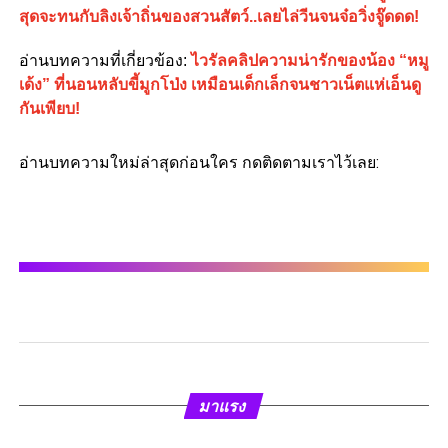
สุดจะทนกับลิงเจ้าถิ่นของสวนสัตว์..เลยไล่วีนจนจ๋อวิ่งจู๊ดดด!
อ่านบทความที่เกี่ยวข้อง:
ไวรัลคลิปความน่ารักของน้อง “หมู
เด้ง” ที่นอนหลับขี้มูกโป่ง เหมือนเด็กเล็กจนชาวเน็ตแห่เอ็นดู
กันเพียบ!
อ่านบทความใหม่ล่าสุดก่อนใคร กดติดตามเราไว้เลย:
มาแรง