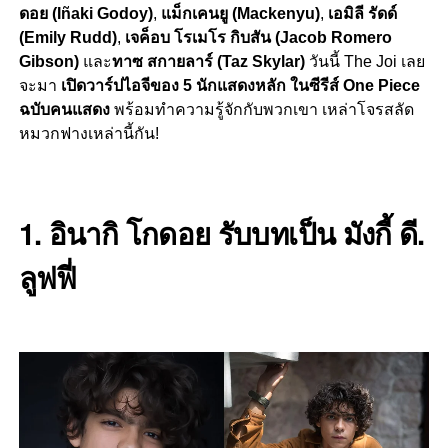
ดอย (Iñaki Godoy)
,
แม็กเคนยู (Mackenyu)
,
เอมิลี รัดด์
(Emily Rudd)
,
เจค็อบ โรเมโร กิบสัน (Jacob Romero
Gibson)
และ
ทาซ สกายลาร์ (Taz Skylar)
วันนี้ The Joi เลย
จะมา
เปิดวาร์ปไอจีของ 5 นักแสดงหลัก ในซีรีส์ One Piece
ฉบับคนแสดง
พร้อมทำความรู้จักกับพวกเขา เหล่าโจรสลัด
หมวกฟางเหล่านี้กัน!
1.
อินากิ โกดอย รับบทเป็น มังกี้ ดี.
ลูฟฟี่