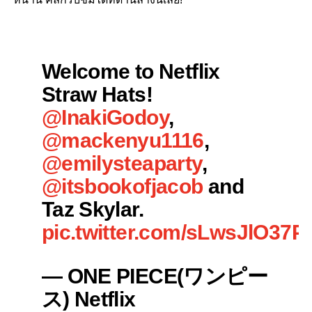
Welcome to Netflix
Straw Hats!
@InakiGodoy
,
@mackenyu1116
,
@emilysteaparty
,
@itsbookofjacob
and
Taz Skylar.
pic.twitter.com/sLwsJlO37P
— ONE PIECE(ワンピー
ス) Netflix