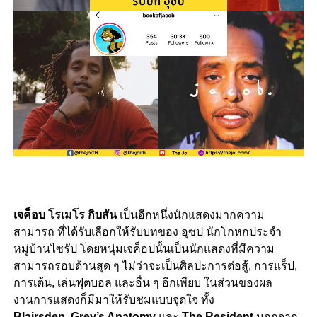
เจค็อบ โรเมโร กิบสัน
เป็นอีกหนึ่งนักแสดงมากความ
สามารถ ที่ได้รับเลือกให้รับบทของ อุซป นักโกหกประจำ
หมู่บ้านไซรัป โดยหนุ่มเจค็อปนั้นเป็นนักแสดงที่มีความ
สามารถรอบด้านสุด ๆ ไม่ว่าจะเป็นศิลปะการต่อสู้, การแร็ป,
การเต้น, เล่นฟุตบอล และอื่น ๆ อีกเพียบ ในส่วนของผล
งานการแสดงก็มีมาให้รับชมแบบจุดใจ ทั้ง
Blairsden
,
Grey’s Anatomy
และ
The Resident
นอกจาก