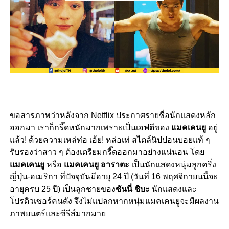
ขอสารภาพว่าหลังจาก Netflix ประกาศรายชื่อนักแสดงหลัก
ออกมา เราก็กรี๊ดหนักมากเพราะเป็นเอฟตีของ
แมคเคนยู
อยู่
แล้ว! ด้วยความเหล่ท่อ เอ้ย! หล่อเท่ สไตล์นิปปอนบอยแท้ ๆ
รับรองว่าสาว ๆ ต้องเตรียมกรี๊ดออกมาอย่างแน่นอน โดย
แมคเคนยู
หรือ
แมคเคนยู อาราตะ
เป็นนักแสดงหนุ่มลูกครึ่ง
ญี่ปุ่น-อเมริกา ที่ปัจจุบันมีอายุ 24 ปี (วันที่ 16 พฤศจิกายนนี้จะ
อายุครบ 25 ปี) เป็นลูกชายของ
ซันนี่ ชิบะ
นักแสดงและ
โปรดิวเซอร์คนดัง จึงไม่แปลกหากหนุ่มแมคเคนยูจะมีผลงาน
ภาพยนตร์และซีรีส์มากมาย