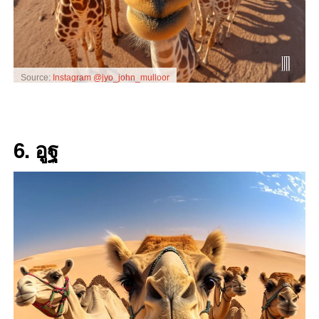
Source:
Instagram @jyo_john_mulloor
6. อูฐ