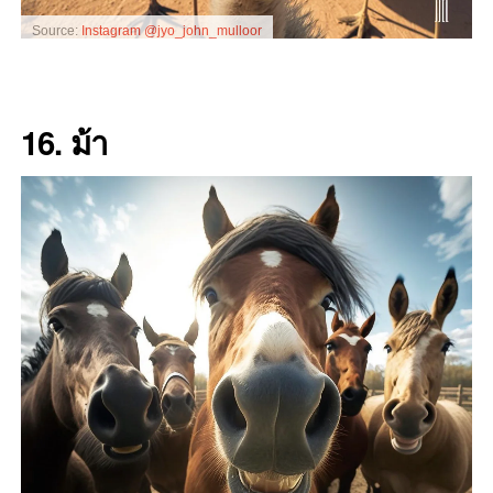
Source:
Instagram @jyo_john_mulloor
16. ม้า