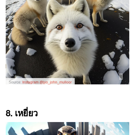
Source:
Instagram @jyo_john_mulloor
8. เหยี่ยว