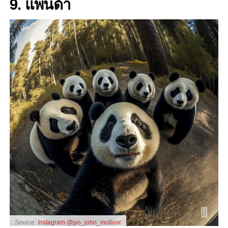
9. แพนด้า
Source:
Instagram @jyo_john_mulloor