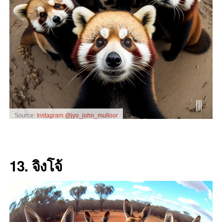
Source:
Instagram @jyo_john_mulloor
13. จิงโจ้