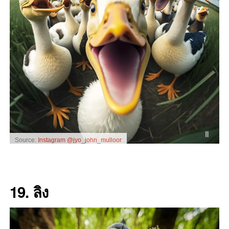
Source:
Instagram @jyo_john_mulloor
19. ลิง