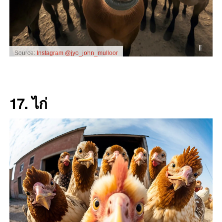
Source:
Instagram @jyo_john_mulloor
17. ไก่