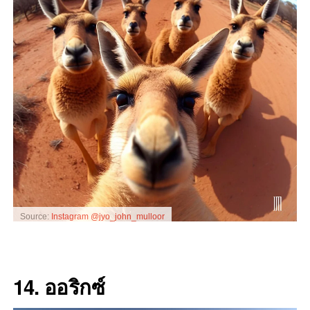
Source:
Instagram @jyo_john_mulloor
14. ออริกซ์