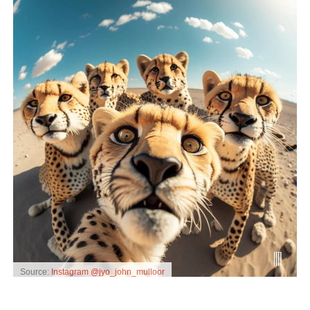
Source:
Instagram @jyo_john_mulloor