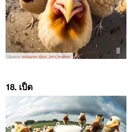
Source:
Instagram @jyo_john_mulloor
18. เป็ด