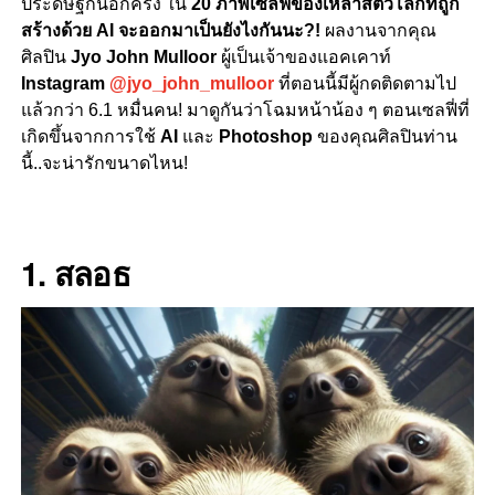
ประดิษฐ์กันอีกครั้ง ใน
20 ภาพเซลฟี่ของเหล่าสัตว์โลกที่ถูก
สร้างด้วย AI จะออกมาเป็นยังไงกันนะ?!
ผลงานจากคุณ
ศิลปิน
Jyo John Mulloor
ผู้เป็นเจ้าของแอคเคาท์
Instagram
@jyo_john_mulloor
ที่ตอนนี้มีผู้กดติดตามไป
แล้วกว่า 6.1 หมื่นคน!
มาดูกันว่าโฉมหน้าน้อง ๆ ตอนเซลฟี่ที่
เกิดขึ้นจากการใช้
AI
และ
Photoshop
ของคุณศิลปินท่าน
นี้..จะน่ารักขนาดไหน!
1. สลอธ