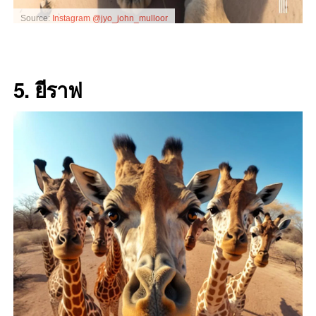
Source:
Instagram @jyo_john_mulloor
5. ยีราฟ