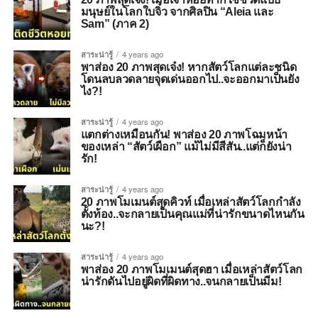
มนุษย์ในโลกใบจิ๋ว จากศิลปิน “Aleia และ
Sam” (ภาค 2)
สาระน่ารู้
4 years ago
พาส่อง 20 ภาพสุดเจ๋ง! หากสัตว์โลกแต่ละชนิด
โดนลบลวดลายจุดเด่นออกไป..จะออกมาเป็นยัง
ไง?!
สาระน่ารู้
4 years ago
แตกต่างเหมือนกัน! พาส่อง 20 ภาพโฉมหน้า
ของเหล่า “สัตว์เผือก” แม้ไม่มีสีสัน..แต่ก็ยังน่า
รัก!
สาระน่ารู้
4 years ago
20 ภาพโมเมนต์สุดคิวท์ เมื่อเหล่าสัตว์โลกกำลัง
ตั้งท้อง..จะกลายเป็นคุณแม่ที่น่ารักขนาดไหนกัน
นะ?!
สาระน่ารู้
4 years ago
พาส่อง 20 ภาพโมเมนต์สุดฮา เมื่อเหล่าสัตว์โลก
น่ารักดันไปอยู่ผิดที่ผิดทาง..จนกลายเป็นมีม!