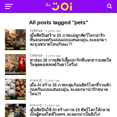
All posts tagged "pets"
ไลฟ์สไตล์
2 years ago
เมื่อศิลปินสร้าง 10 ภาพแม่ลูกสัตว์โลกน่ารัก
ที่นอนกอดกันแน่นแบบแสนอบอุ่น..จะออกมา
ละมุนขนาดไหนกันนะ?!
ไลฟ์สไตล์
3 years ago
พาส่อง 16 ภาพสัตว์เลี้ยงน่ารักที่แจกความสดใส
ในชุดคอสเพลย์วันฮาโลวีน!
สาระน่ารู้
3 years ago
เมื่อ AI สร้าง 16 ภาพกลุ่มก้อนสัตว์โลกที่รวมตัว
กอดกันแบบแสนอบอุ่น..จะออกมาน่ารักขนาด
ไหน?!
สาระน่ารู้
3 years ago
เมื่อศิลปินใช้ AI สร้างภาพ 16 สัตว์โลกให้กลาย
เป็นผู้คนสไตล์วินเทจ..จะออกมาเป็นยังไง!