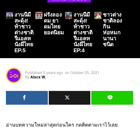
งานนี้มี
ฝรั่งลอง
งานนี้มี
ชาวต่าง
สะดุ้ง!
ดม ยา
สะดุ้ง!
ชาติลอง
ท้าชาว
ดมไทย
ท้าชาว
กิน
ต่างชาติ
ยอดนิยม
ต่างชาติ
ห่อหมก
รีแอคห
รีแอคห
นานา
นังผีไทย
นังผีไทย
ชนิด
EP.5
EP.4
Published
5 years ago
on
October 25, 2021
By
Alxcx W.
อ่านบทความใหม่ล่าสุดก่อนใคร กดติดตามเราไว้เลย: