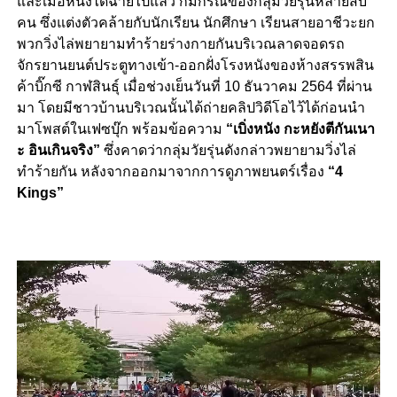
และเมื่อหนังได้ฉายไปแล้ว ก็มีกรณีของกลุ่มวัยรุ่นหลายสิบ
คน ซึ่งแต่งตัวคล้ายกับนักเรียน นักศึกษา เรียนสายอาชีวะยก
พวกวิ่งไล่พยายามทำร้ายร่างกายกันบริเวณลาดจอดรถ
จักรยานยนต์ประตูทางเข้า-ออกฝั่งโรงหนังของห้างสรรพสิน
ค้าบิ๊กซี กาฬสินธุ์ เมื่อช่วงเย็นวันที่ 10 ธันวาคม 2564 ที่ผ่าน
มา โดยมีชาวบ้านบริเวณนั้นได้ถ่ายคลิปวิดีโอไว้ได้ก่อนนำ
มาโพสต์ในเฟซบุ๊ก พร้อมข้อความ
“เบิ่งหนัง กะหยังตีกันเนา
ะ อินเกินจริง”
ซึ่งคาดว่ากลุ่มวัยรุ่นดังกล่าวพยายามวิ่งไล่
ทำร้ายกัน หลังจากออกมาจากการดูภาพยนตร์เรื่อง
“
4
Kings
”