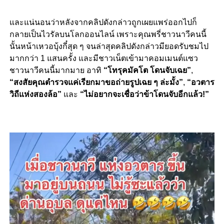
และแน่นอนว่าหลังจากคลิปดังกล่าวถูกเผยแพร่ออกไปก็
กลายเป็นไวรัลบนโลกออนไลน์ เพราะคุณพรี่ชาวนาวีคนนี้
นั้นหน้าเหวอบุ้งกี๋สุด ๆ จนล่าสุดคลิปดังกล่าวมียอดรับชมไป
มากกว่า 1 แสนครั้ง และมีชาวเน็ตเข้ามาคอมเมนต์แซว
ชาวนาวีคนนี้มากมาย อาทิ
“โทรุคมัคโต โดนจับเฉย”
,
“สงสัยคุณตำรวจแค่เรียกมาขอถ่ายรูปเฉย ๆ ล่ะมั้ง”
,
“อวตาร
วิถีแห่งสองล้อ”
และ
“ไม่อยากจะเชื่อว่าข้าโดนจับอีกแล้ว!”