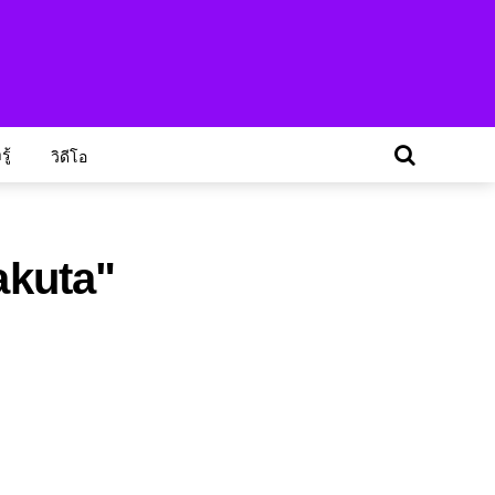
ู้
วิดีโอ
akuta"