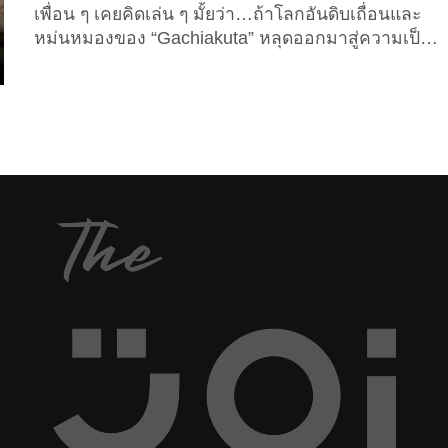
เพื่อน ๆ เคยคิดเล่น ๆ มั้ยว่า…ถ้าโลกอันดิบเถื่อนและ
หม่นหมองของ “Gachiakuta” หลุดออกมาสู่ความเป็น
จริงจะหน้าตาเป็นอย่างไร? ล่าสุดเจ้าของช่อง
“YouTube” ชื่อว่า “AnimorphicAI” เขาได้สร้างสรรค์ผล
งานแฟนอาร์ตด้วยเทคโนโลยี AI โดยนำเหล่าตัวละคร
หลักจากอนิเมะเรื่องดังกล่าว มารีอิมเมจให้กลายเป็น
“คนจริง” ในรูปแบบ “AI Live Action 3D” ที่สมจริงระดับ
ภาพยนตร์ สะท้อนอารมณ์ พลัง และทัศนคติของตัว
ละครได้อย่างน่าทึ่ง มีตั้งแต่ตัวเอกของเรื่องอย่าง...