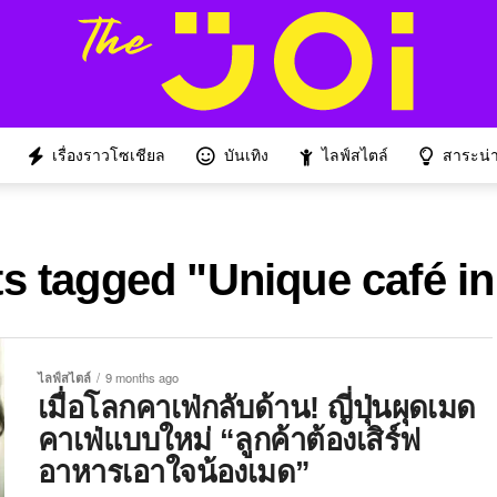
เรื่องราวโซเชียล
บันเทิง
ไลฟ์สไตล์
สาระน่าร
ts tagged "Unique café i
ไลฟ์สไตล์
9 months ago
เมื่อโลกคาเฟ่กลับด้าน! ญี่ปุ่นผุดเมด
คาเฟ่แบบใหม่ “ลูกค้าต้องเสิร์ฟ
อาหารเอาใจน้องเมด”