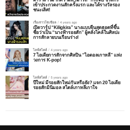
เข้าประกวดงานสักครั้งแรก และได้รางวัลรอง
ชนะเลิศ!
เรื่องราวโซเชียล
4 years ago
เปิดวาร์ป “Kiligkira” นางแบบจีนสุดฮอตที่ขึ้น
ชื่อว่าเป็น “นางฟ้ารอยสัก” ผู้คลั่งไคล้ในศิลปะ
การสักลายบนเรือนร่าง!
ไลฟ์สไตล์
4 years ago
7 ไอเดียการสักจากศิลปิน “ไอดอลเกาหลี” แห่ง
วงการ K-pop!
ไลฟ์สไตล์
5 years ago
ปีใหม่ มีรอยสักใหม่กันหรือยัง? แจก 20 ไอเดีย
รอยสักมินิมอล สไตล์เกาหลีเกาใจ