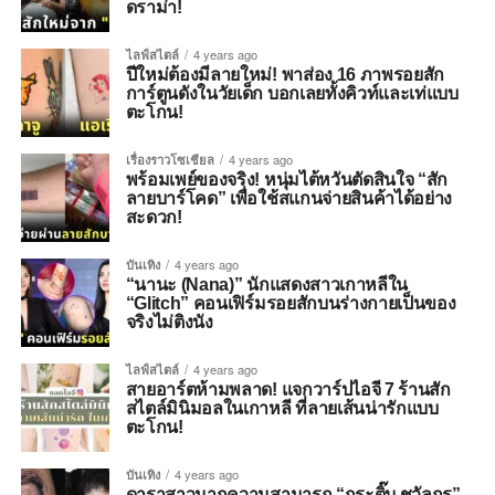
ดราม่า!
ไลฟ์สไตล์
4 years ago
ปีใหม่ต้องมีลายใหม่! พาส่อง 16 ภาพรอยสัก
การ์ตูนดังในวัยเด็ก บอกเลยทั้งคิวท์และเท่แบบ
ตะโกน!
เรื่องราวโซเชียล
4 years ago
พร้อมเพย์ของจริง! หนุ่มไต้หวันตัดสินใจ “สัก
ลายบาร์โคด” เพื่อใช้สแกนจ่ายสินค้าได้อย่าง
สะดวก!
บันเทิง
4 years ago
“นานะ (Nana)” นักแสดงสาวเกาหลีใน
“Glitch” คอนเฟิร์มรอยสักบนร่างกายเป็นของ
จริงไม่ติงนัง
ไลฟ์สไตล์
4 years ago
สายอาร์ตห้ามพลาด! แจกวาร์ปไอจี 7 ร้านสัก
สไตล์มินิมอลในเกาหลี ที่ลายเส้นน่ารักแบบ
ตะโกน!
บันเทิง
4 years ago
ดาราสาวมากความสามารถ “กระติ๊บ ชวัลกร”