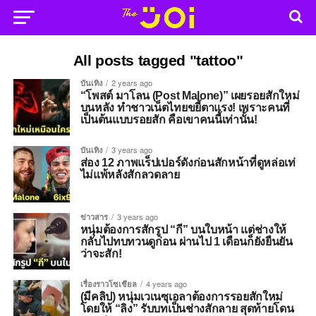
All posts tagged "tattoo"
บันเทิง
2 years ago
“โพสต์ มาโลน (Post Malone)” เผยรอยสักใหม่
บนหลัง ทำชาวเน็ตไทยขยี้ตาแรง! เพราะคนที่
เป็นต้นแบบรอยสัก คือเขาคนนี้เท่านั้น!
บันเทิง
3 years ago
ส่อง 12 ภาพแร็ปเปอร์ดังก่อนสักหน้าที่ดูหล่อเท่
ไม่แพ้หลังสักลวดลาย
ข่าวสาร
3 years ago
หนุ่มต้องการสักรูป “กี” บนใบหน้า แต่ช่างให้
กลับไปทบทวนดูก่อน ผ่านไป 1 เดือนก็ยังยืนยัน
ว่าจะสัก!
เรื่องราวโซเชียล
4 years ago
(มีคลิป) หนุ่มเวเนซุเอลาต้องการรอยสักใหม่
โดยให้ “ลิง” รับบทเป็นช่างสักลาย สุดท้ายโดน