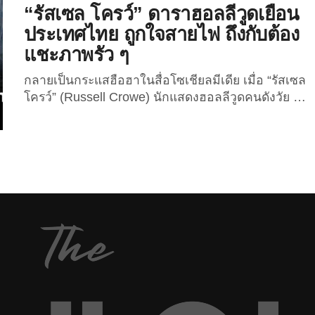
ชาติให้ความสนใจอย่างมาก ซึ่งถือเป็นการโปรโมต
“รัสเซล โครว์” ดาราฮอลลีวูดเยือน
การท่องเที่ยวของไทยไปในตัว...
ประเทศไทย ถูกใจสายไฟ ถึงกับต้อง
แชะภาพรัว ๆ
กลายเป็นกระแสฮือฮาในสื่อโซเชียลมีเดีย เมื่อ “รัสเซล
โครว์” (Russell Crowe) นักแสดงฮอลลีวูดคนดังวัย 57
ปี เจ้าของรางวัลออสการ์ ได้เดินทางเข้ามายัง
ประเทศไทยเพื่อถ่ายทำภาพยนตร์เรื่อง The Greatest
Beer Run Ever ที่สร้างขึ้นจากเรื่องจริงจากเรื่องราวที่
กลายเป็นตำนานหลังจากที่ชายคนหนึ่งยอมเสี่ยงชีวิต
เพื่อส่งเบียร์ให้เพื่อนที่เป็นทหารที่กำลังทำภารกิจใน
สงครามเวียดนาม ที่ร่วมนำแสดงกับดารารุ่นน้อง “แซค
เอฟรอน“ ซึ่งไทยเป็นหนึ่งในสถานที่ถ่ายทำนอกเหนือ
จากที่นิวเจอร์ซีย์ สหรัฐอเมริกา โดยเขาได้โพสต์ภาพ
และเรื่องราวทางทวิตเตอร์ @russellcrowe บอกเล่ามุม
มอง...