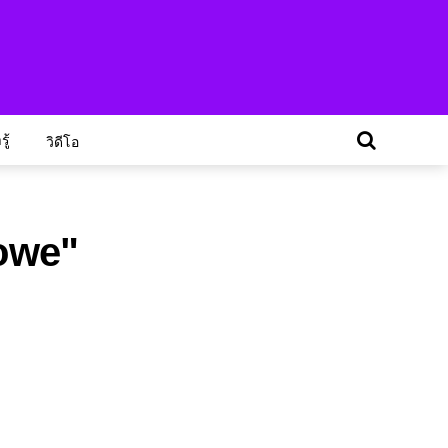
ู้
วิดีโอ
rowe"