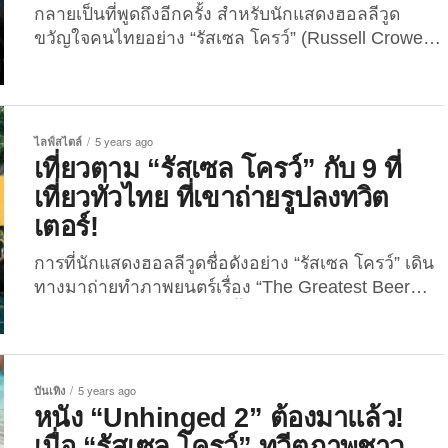
กลายเป็นที่พูดถึงอีกครั้ง สำหรับนักแสดงฮอลลีวูด
ขวัญใจคนไทยอย่าง “รัสเซล โครว์” (Russell Crowe)
ที่หลังจากเดินทางมาถ่ายทำภาพยนตร์ในประเทศไทย
ก็มักจะคอยช่วยโปรโมทการท่องเที่ยวอยู่เสมอ ถึงแม้จะ
บอกลาเมืองไทยไปแล้ว แต่รัสเซลก็ยังคงให้ความสนใจ
กับเหตุการณ์ต่าง ๆ ในบ้านเราไม่เปลี่ยน เช่นเดียวกัน
ไลฟ์สไตล์
5 years ago
กับกรณีล่าสุด ที่รัสเซลได้รีทวีตข่าวจาก Thai Enquirer
เที่ยวตาม “รัสเซล โครว์” กับ 9 ที่
ที่ระบุว่า พลเอกประยุทธ์ จันทร์โอชา นายกรัฐมนตรี ได้
เที่ยวทั่วไทย ที่เขาถ่ายรูปลงทวิต
สั่งหน่วยงานที่เกี่ยวข้องให้พยายามนำสายไฟฟ้าและ
เตอร์!
สายสื่อสารลงใต้ดิน ซึ่งเป็นผลมาจากทวีตของรัสเซล
อย่างรูปสายไฟในกรุงเทพฯ ที่เคยโด่งดังและเป็นกระแส
การที่นักแสดงฮอลลีวูดชื่อดังอย่าง “รัสเซล โครว์” เดิน
เมื่อเดือนที่แล้ว Fantastic news....
ทางมาถ่ายทำภาพยนตร์เรื่อง “The Greatest Beer
Run Ever” ก็ทำให้คนไทยทั้งประเทศตื่นเต้นมากแล้ว
แต่ที่ทำให้ตื่นเต้นและปลื้มใจมากกว่า คือการที่เขาได้
เที่ยวไทยและประทับใจสุด ๆ อีกต่างหาก ชอบเมือง
ไทยมากขนาดที่ว่า แชะภาพทุกที่ที่เขาเดินทางไปเที่ยว
บันเทิง
5 years ago
ลง “ทวิตเตอร์” จนประเทศไทย กลายเป็นจุดหมายปลาย
หนัง “Unhinged 2” ต้องมาแล้ว!
ทางที่นักท่องเที่ยวทั่วโลกอยากมาท่องเที่ยวหลัง
เมื่อ “รัสเซล โครว์” ทวีตภาพชาว