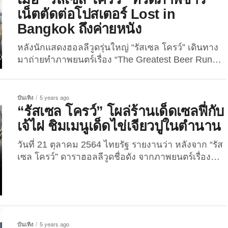
สถานการณ์โควิดดีขึ้น! ไม่เว้นแม้กระทั่งนักท่องเที่ยว
เน็ตตัดต่อโปสเตอร์ Lost in
ชาวไทยเห็น “รัสเซล โครว์” เที่ยวแล้ว ก็คงอยากเที่ยว
Bangkok ถึงค่ายหนัง
ตามบ้าง แต่เขาเดินทางไปเช็กอินที่เที่ยวที่ไหนบ้าง
The Joi ได้รวบรวมมาฝากทุกคนแล้ว...
หลังนักแสดงฮอลลีวูดรุ่นใหญ่ “รัสเซล โครว์” เดินทาง
มาถ่ายทำภาพยนตร์เรื่อง “The Greatest Beer Run
Ever” และใช้เวลาพักผ่อนส่วนตัวเที่ยวไทย ด้วยการพา
ตัวเอง Lost in Bangkok ไปหลากหลายสถานที่ พร้อม
แชะรูปลงทวิตเตอร์อวดชาวโลก ตั้งแต่สายไฟ (อันที่จริง
บันเทิง
5 years ago
คือ สายโทรศัพท์) ที่พันกันยุ่งเหยิง, ถ่ายรูปกับเจ้าของ
“รัสเซล โครว์” โผล่ร้านเด็ดเซลฟี่กับ
ตำนานไข่เจียวปู มิชลินสตาร์ “เจ๊ไฝ” ไปจนถึงถ่ายรูป
เจ้ไฝ ชิมเมนูเด็ดไข่เจียวปูในตำนาน
น้อง “ตัวเงินตัวทอง” ที่มีเยอะมากในประเทศไทย...
วันที่ 21 ตุลาคม 2564 ไทยรัฐ รายงานว่า หลังจาก “รัส
เซล โครว์” ดาราฮอลลีวูดชื่อดัง จากภาพยนตร์เรื่อง
Gladiator ได้เดินทางมาถ่ายทำภาพยนตร์เรื่องใหม่ใน
ประเทศไทย และได้ถ่ายภาพสถานที่ต่าง ๆ ใน
ประเทศไทย เช่น ภูเก็ตแซนด์บอกซ์ กรุงเทพฯ มาเผย
แพร่ผ่านทางบัญชีทวิตเตอร์ @russellcrowe ที่มีผู้
ติดตาม 2.7 ล้านคน ทำให้มีแฟนคลับทั้งไทยและต่าง
บันเทิง
5 years ago