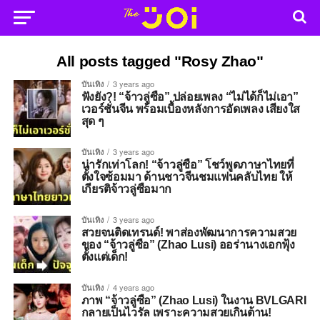
All posts tagged "Rosy Zhao"
บันเทิง
3 years ago
ฟังยัง?! “จ้าวลู่ซือ” ปล่อยเพลง “ไม่ได้ก็ไม่เอา”
เวอร์ชั่นจีน พร้อมเบื้องหลังการอัดเพลง เสียงใส
สุด ๆ
บันเทิง
3 years ago
น่ารักเท่าโลก! “จ้าวลู่ซือ” โชว์พูดภาษาไทยที่
ตั้งใจซ้อมมา ด้านชาวจีนชมแฟนคลับไทย ให้
เกียรติจ้าวลู่ซือมาก
บันเทิง
3 years ago
สวยจนติดเทรนด์! พาส่องพัฒนาการความสวย
ของ “จ้าวลู่ซือ” (Zhao Lusi) ออร่านางเอกฟุ้ง
ตั้งแต่เด็ก!
บันเทิง
4 years ago
ภาพ “จ้าวลู่ซือ” (Zhao Lusi) ในงาน BVLGARI
กลายเป็นไวรัล เพราะความสวยเกินต้าน!