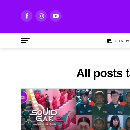
ข่าวสาร
All posts 