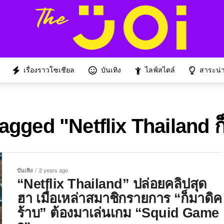
เรื่องราวโซเชียล
บันเทิง
ไลฟ์สไตล์
สาระน่าร
tagged "Netflix Thailand ก
บันเทิง
2 years ago
“Netflix Thailand” ปล่อยคลิปสุด
ฮา เมื่อเหล่าสมาชิกรายการ “ก็มาดิค
ร้าบ” ต้องมาเล่นเกม “Squid Game