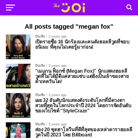
All posts tagged "megan fox"
บันเทิง
2 years ago
เปิดรายชื่อ 16 นักร้องและคนดังฮอลลีวูดที่ชอบ
อนิเมะ ที่คุณไม่เคยรู้มาก่อน!
บันเทิง
2 years ago
“เมแกน ฟ็อกซ์ (Megan Fox)” นักแสดงฮอลลี
วูดที่ไม่ได้มีดีแค่สวยแซ่บ แต่ยังเป็นเจ้าของสาย
ดำเทควันโด!
บันเทิง
2 years ago
เผย 32 อันดับนักแสดงดังระดับโลกที่มีดวงตา
สวยที่สุดในโลกประจำปี 2024 โดยการจัดอันดับ
ของเว็บไซต์ “StyleCraze”
บันเทิง
3 years ago
ส่อง 20 ชุดฮาโลวีนที่ดีที่สุดของเหล่าดาราฮอลลี
วูดในปี 2023 โดย Billboard