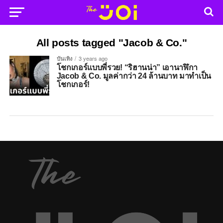
All posts tagged "Jacob & Co."
บันเทิง
3 years ago
โชกเกอร์แบบพี่รวย! “ริฮานน่า” เอานาฬิกา
Jacob & Co. มูลค่ากว่า 24 ล้านบาท มาทำเป็น
โชกเกอร์!