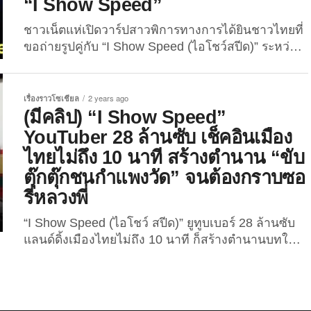
“I Show Speed”
ชาวเน็ตแห่เปิดวาร์ป​สาวพิการทางการได้ยินชาวไทยที่
ขอถ่ายรูปคู่กับ “I Show Speed (ไอโชว์สปีด)” ระหว่าง
ไลฟ์สดในประเทศไทย จนเกิดเป็นภาพน่ารักเห็นแล้วใจ
ฟูจนกลายเป็นไวรัลบนโซเชียล! แม้ว่าการไลฟ์สด
เยือนไทยครั้งแรกของ “I Show Speed” ยูทูบเบอร์ 28.7
เรื่องราวโซเชียล
2 years ago
ล้านซับ จะผ่านพ้นไปแล้วตั้งแต่กลางสัปดาห์ที่ผ่านมา
(มีคลิป) “I Show Speed”
แต่การไลฟ์สดของเขาในดินแดนสยามเมืองยิ้มยังคงถูก
YouTuber 28 ล้านซับ เช็คอินเมือง
พูดถึงบนโลกโซเชียลทั้งในไทยและต่างประเทศอย่าง
ไทยไม่ถึง 10 นาที สร้างตำนาน “ขับ
ต่อเนื่อง เพราะนอกจากยูทูบเบอร์หนุ่มชาวอเมริกันวัย
ตุ๊กตุ๊กชนกำแพงวัด” จนต้องกราบซอ
19 ปี จะสร้างประวัติศาสตร์เป็นยูทูบเบอร์ที่มียอดผู้ชม
รี่หลวงพี่
ไลฟ์สดบน “YouTube” มากที่สุดในโลก กว่า 600,000...
“I Show Speed (ไอโชว์ สปีด)” ยูทูบเบอร์ 28 ล้านซับ
แลนด์ดิ้งเมืองไทยไม่ถึง 10 นาที ก็สร้างตำนานบทใหม่
ด้วยการ “ขับตุ๊กตุ๊กชนกำแพงวัด” จนต้องกราบซอรี่
หลวงพี่! ในที่สุด “ดาร์เรน เจสัน วัตคินส์ จูเนียร์
(Darren Jason Watkins Jr.)”...