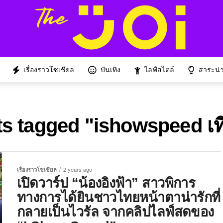
เรื่องราวโซเชียล
บันเทิง
ไลฟ์สไตล์
สาระน่าร
ts tagged "ishowspeed เท
เรื่องราวโซเชียล
2 years ago
เปิดวาร์ป “น้องอิงฟ้า” สาวพิการ
ทางการได้ยินชาวไทยหน้าตาน่ารักที่
กลายเป็นไวรัล จากคลิปไลฟ์สดของ