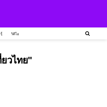
ู้
วิดีโอ
ี่ยวไทย"