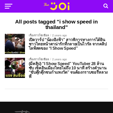
All posts tagged "i show speed in
thailand"
เรื่องราวโซเชียล
2 years ago
เปิดวาร์ป “น้องอิงฟ้า” สาวพิการทางการได้ยิน
ชาวไทยหน้าตาน่ารักที่กลายเป็นไวรัล จากคลิป
ไลฟ์สดของ “I Show Speed”
เรื่องราวโซเชียล
2 years ago
(มีคลิป) “I Show Speed” YouTuber 28 ล้าน
ซับ เช็คอินเมืองไทยไม่ถึง 10 นาที สร้างตำนาน
“ขับตุ๊กตุ๊กชนกำแพงวัด” จนต้องกราบซอรี่หลวง
พี่