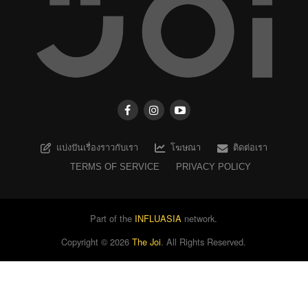
แบ่งปันเรื่องราวกับเรา
โฆษณา
ติดต่อเรา
TERMS OF SERVICE
PRIVACY POLICY
Part of the
INFLUASIA
network.
Copyright ©
2026
The Joi
. All Rights Reserved.