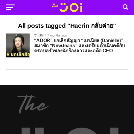
All posts tagged "Haerin กลับค่าย"
บันเทิง
7 months ago
“ADOR” ยกเลิกสัญญา “แดเนียล (Danielle)”
สมาชิก “NewJeans” และเตรียมดำเนินคดีกับ
ครอบครัวของนักร้องสาวและอดีต CEO