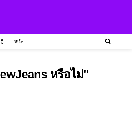
ู้
วิดีโอ
NewJeans หรือไม่"