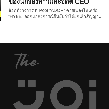
ของนักร้องสาวและอดีต CEO
ช็อกทั้งวงการ K-Pop! “ADOR” ค่ายเพลงในเครือ
“HYBE” ออกแถลงการณ์ยืนยันว่าได้ยกเลิกสัญญา
เอ็กซ์คลูซีฟกับ “แดเนียล New Jeans” อย่างเป็น
ทางการ พร้อมประกาศเตรียมดำเนินมาตรการทาง
กฎหมายต่อสมาชิกในครอบครัวของเธอ รวมถึง “มินฮี
จิน (Min Hee-jin)” อดีต CEO ของค่าย ซึ่งถูกระบุว่า
เป็นผู้มี “ความรับผิดชอบอย่างร้ายแรง” ต่อความขัดแย้ง
ที่เกิดขึ้นทั้งหมด แถลงการณ์ดังกล่าวถูกเปิดเผยเมื่อ
ช่วงเช้าของวันนี้ โดย “ADOR”...