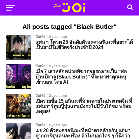
All posts tagged "Black Butler"
บันเทิง
2 years ago
แฟน ๆ โหวต 25 อันดับตัวละครอนิเมะที่อยากได้
เป็นสามีในชีวิตจริงประจำปี 2024
บันเทิง
2 years ago
เมื่อ 7 เสาหลักหน่วยพิฆาตอสูรกลายเป็น “พ่อ
บ้านปีศาจ (Black Butler)” ที่จะมาพาคุณหนู
เข้านอน โดย AI
บันเทิง
2 years ago
เปิดรายชื่อ 15 อนิเมะที่ห้ามฉายในประเทศจีน ที่
แฟนการ์ตูนญี่ปุ่นแดนมังกรไม่มีวันได้ชม พร้อม
เหตุผล!
บันเทิง
2 years ago
เผย 20 ตัวละครอนิเมะที่หน้าตาคล้ายกัน แต่มา
จากการ์ตูนคนละเรื่อง ถ้าไม่บอกใคร ๆ ก็นึกว่า