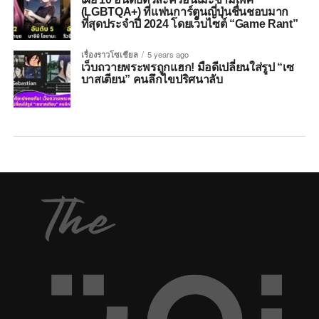
(LGBTQA+) ที่แฟนการ์ตูนญี่ปุ่นชื่นชอบมาก
ที่สุดประจำปี 2024 โดยเว็บไซต์ “Game Rant”
เรื่องราวโซเชียล
5 years ago
เว็บถวายพระพรถูกแฮก! มือดีเปลี่ยนใส่รูป “เซ
บาสเตียน” คนลึกไขปริศนาลับ