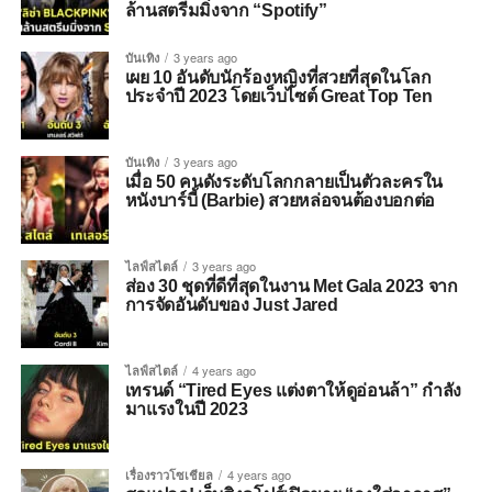
ล้านสตรีมมิ่งจาก “Spotify”
บันเทิง
3 years ago
เผย 10 อันดับนักร้องหญิงที่สวยที่สุดในโลก
ประจำปี 2023 โดยเว็บไซต์ Great Top Ten
บันเทิง
3 years ago
เมื่อ 50 คนดังระดับโลกกลายเป็นตัวละครใน
หนังบาร์บี้ (Barbie) สวยหล่อจนต้องบอกต่อ
ไลฟ์สไตล์
3 years ago
ส่อง 30 ชุดที่ดีที่สุดในงาน Met Gala 2023 จาก
การจัดอันดับของ Just Jared
ไลฟ์สไตล์
4 years ago
เทรนด์ “Tired Eyes แต่งตาให้ดูอ่อนล้า” กำลัง
มาแรงในปี 2023
เรื่องราวโซเชียล
4 years ago