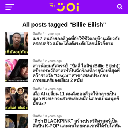
All posts tagged "Billie Eilish"
บันเทิง
1 year ago
เผย 7 คนดังฮอลลีวูดที่ยังใช้ชีวิตอยู่บ้านเดียวกับ
ครอบครัว แม้จะโด่งดังระดับโลกแล้วก็ตาม
บันเทิง
2 years ago
สาวน้อยมหัศจรรย์! “บิลลี่ ไอลิช (Billie Eilish)”
สร้างประวัติศาสตร์เป็นนักร้องที่อายุน้อยที่สุดที่
คว้ารางวัล “Oscar” สาขาเพลงประกอบ
ภาพยนตร์ยอดเยี่ยม 2 สมัย!
บันเทิง
3 years ago
เมื่อ AI เปลี่ยน 11 คนดังฮอลลีวูดให้กลายเป็น
แมว พวกเขาจะสวยหล่อเหมือนตอนเป็นมนุษย์
มั้ยนะ?
บันเทิง
3 years ago
“ลิซ่า BLACKPINK” สร้างประวัติศาสตร์เป็น
ศิลปิน K-POP และคนไทยคนแรกที่ได้รับโล่พัน