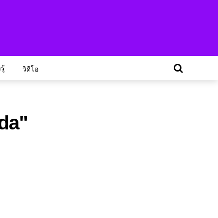
ู้
วิดีโอ
eda"