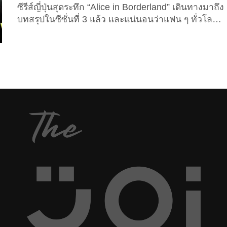
ซีรีส์ญี่ปุ่นสุดระทึก “Alice in Borderland” เดินทางมาถึง
บทสรุปในซีซั่นที่ 3 แล้ว และแน่นอนว่าแฟน ๆ ทั่วโลก
ต่างเฝ้ารอคอยที่จะได้เห็นตอนจบของเรื่องราวสุดเข้ม
ข้นของ “อาริสุ” และเหล่าผู้รอดชีวิตในดินแดนปริศนา
ในซีซั่นสุดท้ายนี้ นอกจากเราจะได้เห็นตัวละครหลัก
หลายคนกลับมา ยังมีนักแสดงหน้าใหม่ที่เข้ามาเสริม
ทัพความมันส์และเพิ่มมิติให้เรื่องราวลึกซึ้งยิ่งขึ้น ดังนั้น
ในบทความนี้ The Joi เลยจะมาแจกวาร์ปนักแสดงหลัก
ทั้งเก่าและใหม่ที่มีบทบาทใน “Alice in Borderland
Season 3” ให้ทุกคนได้ตามไปส่องผลงานและติดตาม
กันต่อ! ...