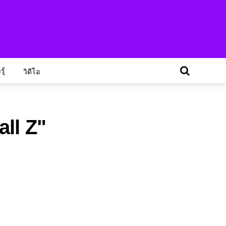
ู้
วิดีโอ
all Z"