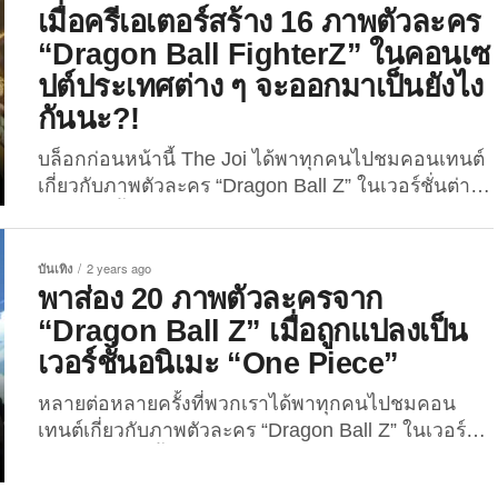
ภาพตัวละครจาก “One Piece” เมื่อถูกแปลงเป็น
เมื่อครีเอเตอร์สร้าง 16 ภาพตัวละคร
เวอร์ชั่นอนิเมะ “Dragon Ball...
“Dragon Ball FighterZ” ในคอนเซ
ปต์ประเทศต่าง ๆ จะออกมาเป็นยังไง
กันนะ?!
บล็อกก่อนหน้านี้ The Joi ได้พาทุกคนไปชมคอนเทนต์
เกี่ยวกับภาพตัวละคร “Dragon Ball Z” ในเวอร์ชั่นต่าง
ๆ ที่สร้างขึ้นจาก AI กันมาแล้วเยอะแยะมากมาย ซึ่ง
แน่นอนว่าผลลัพธ์ที่ออกมานั้นทั้งเจ๋งและปังแบบสุด
อะไรสุด ซึ่งในวันนี้พวกเราก็จะพาเพื่อน ๆ ไปส่องภาพ
บันเทิง
2 years ago
จากเทคโนโลยีปัญญาประดิษฐ์กันอีกครั้ง กับ 16 ภาพ
พาส่อง 20 ภาพตัวละครจาก
ตัวละคร “Dragon Ball FighterZ” ในคอนเซปต์ประเทศ
“Dragon Ball Z” เมื่อถูกแปลงเป็น
ต่าง ๆ ที่ถูกสร้างด้วย AI ผลงานจาก AI Dreams หรือ
เวอร์ชั่นอนิเมะ “One Piece”
แอคเคาท์ Instagram @the_ai_dreams ที่ตอนนี้มีผู้กด
ติดตามไปแล้วกว่า 2.1...
หลายต่อหลายครั้งที่พวกเราได้พาทุกคนไปชมคอน
เทนต์เกี่ยวกับภาพตัวละคร “Dragon Ball Z” ในเวอร์ชั่น
ต่าง ๆ ที่สร้างขึ้นจาก AI ไม่ว่าจะเป็น “ภาพตัวละคร
Dragon Ball Z ในเวอร์ชั่นอนิเมะ Attack on Titan”