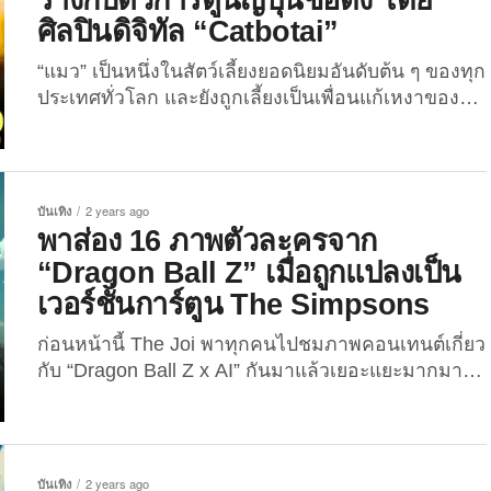
เราก็เลยจะพาเพื่อน ๆ ไปส่อง 16 ภาพตัวละครจากอนิ
ศิลปินดิจิทัล “Catbotai”
เมะญี่ปุ่นเรื่องดัง เมื่อถูกแปลงเป็นเวอร์ชั่น “Dragon
Ball Z” ด้วยเทคโนโลยี AI ผลงานจาก AI Dreams หรือ
“แมว” เป็นหนึ่งในสัตว์เลี้ยงยอดนิยมอันดับต้น ๆ ของทุก
แอคเคาท์ Instagram @the_ai_dreams ที่ตอนนี้มีผู้กด
ประเทศทั่วโลก และยังถูกเลี้ยงเป็นเพื่อนแก้เหงาของ
ติดตามไปแล้วกว่า 2.1 แสนคน! ตามไปดูกันดีกว่าว่า
มนุษย์มานานกว่า 12,000 ปีแล้ว! นั่นก็เพราะว่า แมวมี
เหล่าตัวละครอนิเมะดังในเวอร์ชั่นนี้จะสุดคิวท์สุดปัง
รูปร่างที่สง่างาม, หน้าตาน่ารักน่าเอ็นดู และยังเป็นสิ่งมี
ขนาดไหนนน?!...
ชีวิตที่ฉลาดมาก ๆ เมื่อเทียบกับสัตว์ชนิดอื่น ๆ จึงทำให้
พวกน้องถูกนำไปวาดเป็นการ์ตูน, ภาพจิตรกรรมฝาผนัง
บันเทิง
2 years ago
หรือแม้แต่ถูกนำไปเป็นต้นแบบในการสร้าง
พาส่อง 16 ภาพตัวละครจาก
ประติมากรรม และในยุคดิจิทัลนี้ หลายคนได้ใช้
“Dragon Ball Z” เมื่อถูกแปลงเป็น
เทคโนโลยีปัญญาประดิษฐ์หรือ AI ในการสร้างสรรค์ผล
เวอร์ชั่นการ์ตูน The Simpsons
งานศิลปะที่มีต้นแบบจากแมวเยอะแยะมากมาย หนึ่งใน
จำนวนนั้นก็คือ “Catbotai” ศิลปินดิจิทัลชื่อดังบน “IG” ผู้
ก่อนหน้านี้ The Joi พาทุกคนไปชมภาพคอนเทนต์เกี่ยว
คลั่งรักแมวและชื่นชอบการสร้างสรรค์ผลงานศิลปะบน
กับ “Dragon Ball Z x AI” กันมาแล้วเยอะแยะมากมาย
คอมพิวเตอร์...
ไม่ว่าจะเป็น “ภาพตัวละครจากอนิเมะ Dragon Ball Z
ในเวอร์ชั่นภาพยนตร์ยุค 90s ที่สร้างด้วย AI” และ “ภาพ
ตัวละครจาก Dragon Ball Z กลายเป็นอนิเมะใน
เวอร์ชั่น Studio Ghibli ด้วยเทคโนโลยี AI” ซึ่งผลลัพธ์ที่
บันเทิง
2 years ago