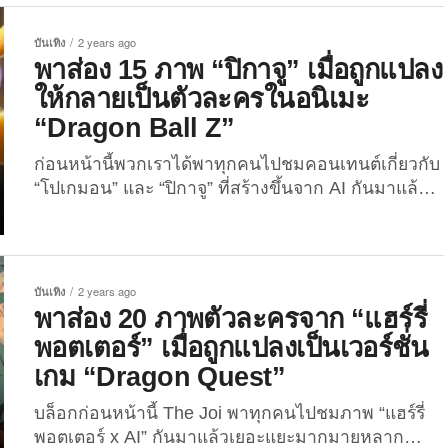
หรือ “ภาพตัวละคร Dragon Ball Z ในเวอร์ชั่นการ์ตูน
The Simpsons” ซึ่งผลลัพธ์ที่ออกมาก็เรียกได้ว่าทั้งสุด
บันเทิง
2 years ago
เจ๋งและสุดปังถูกอกถูกใจเพื่อน ๆ กันไม่น้อย แต่ความ
พาส่อง 15 ภาพ “ปิกาจู” เมื่อถูกแปลง
ปังของคอนเทนต์ “Dragon Ball...
ให้กลายเป็นตัวละครในอนิเมะ
“Dragon Ball Z”
ก่อนหน้านี้พวกเราได้พาทุกคนไปชมคอนเทนต์เกี่ยวกับ
“โปเกมอน” และ “ปิกาจู” ที่สร้างขึ้นจาก AI กันมาแล้ว
เยอะแยะมากมาย ไม่ว่าจะเป็น “ภาพปิกาจูกลายเป็นตัว
ละครในหนังซูเปอร์ฮีโร่เรื่องดัง” และ “ภาพเหล่าโปเก
มอน (Pokémon) กลายเป็นอนิเมะ One Piece” ซึ่ง
ผลลัพธ์ที่ออกมาก็เรียกได้ว่าทั้งเจ๋งและน่ารักถูกอก
บันเทิง
2 years ago
ถูกใจเพื่อน ๆ กันไม่น้อย แต่ความปังของคอนเทนต์ดัง
พาส่อง 20 ภาพตัวละครจาก “แฮร์รี่
กล่าวยังไม่หมดเพียงเท่านั้น เพราะงั้นวันนี้พวกเราก็เลย
พอตเตอร์” เมื่อถูกแปลงเป็นเวอร์ชั่น
จะพาเพื่อน ๆ ไปส่อง 15 ภาพ “ปิกาจู” เมื่อถูกแปลงให้
เกม “Dragon Quest”
กลายเป็นตัวละครในอนิเมะ “Dragon Ball Z” ด้วย
เทคโนโลยี AI ผลงานจาก AI...
บล็อกก่อนหน้านี้ The Joi พาทุกคนไปชมภาพ “แฮร์รี่
พอตเตอร์ x AI” กันมาแล้วเยอะแยะมากมายหลาก