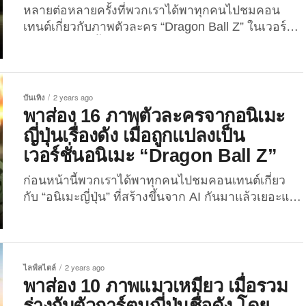
หลายต่อหลายครั้งที่พวกเราได้พาทุกคนไปชมคอน
เทนต์เกี่ยวกับภาพตัวละคร “Dragon Ball Z” ในเวอร์ชั่น
ต่าง ๆ ที่สร้างขึ้นจาก AI ไม่ว่าจะเป็น “ภาพตัวละคร
Dragon Ball Z ในเวอร์ชั่นอนิเมะของ Studio Ghibli”
หรือ “ภาพตัวละคร Dragon Ball Z ในเวอร์ชั่นการ์ตูน
The Simpsons” ซึ่งผลลัพธ์ที่ออกมาก็เรียกได้ว่าทั้งสุด
บันเทิง
2 years ago
เจ๋งและสุดปังถูกอกถูกใจเพื่อน ๆ กันไม่น้อย...
พาส่อง 16 ภาพตัวละครจากอนิเมะ
ญี่ปุ่นเรื่องดัง เมื่อถูกแปลงเป็น
เวอร์ชั่นอนิเมะ “Dragon Ball Z”
ก่อนหน้านี้พวกเราได้พาทุกคนไปชมคอนเทนต์เกี่ยว
กับ “อนิเมะญี่ปุ่น” ที่สร้างขึ้นจาก AI กันมาแล้วเยอะแยะ
มากมาย ไม่ว่าจะเป็น “ภาพตัวละครจากอนิเมะญี่ปุ่น
เรื่องดัง กลายเป็นการ์ตูนดิสนีย์ยุคคลาสสิก” และ “ภาพ
เหล่าโปเกมอน (Pokémon) กลายเป็นอนิเมะ One
Piece” ซึ่งผลลัพธ์ที่ออกมาก็เรียกได้ว่าทั้งเจ๋งและน่ารัก
ไลฟ์สไตล์
2 years ago
ถูกอกถูกใจเพื่อน ๆ กันไม่น้อย แต่ความปังของคอน
พาส่อง 10 ภาพแมวเหมียว เมื่อรวม
เทนต์ดังกล่าวยังไม่หมดเพียงเท่านั้น เพราะงั้นวันนี้พวก
ร่างกับตัวการ์ตูนญี่ปุ่นชื่อดัง โดย