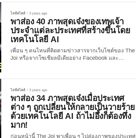
งานที่เธอสร้างมีเพียง 34 ประเทศเท่านั้น ดังนั้น ใน
บทความนี้เราเลยจะพาเพื่อน ๆ ไปส่องอีก 50 ประเทศที่
ไลฟ์สไตล์
3 years ago
ถูก AI เปลี่ยนให้กลายเป็นตัวร้ายสุดโหด ด้วยฝีมือของ
พาส่อง 40 ภาพสุดเจ๋งของเทพเจ้า
ศิลปินดิจิทัลอีกคนหนึ่งในประเทศยูเครนที่ใช้นามแฝง
ประจำแต่ละประเทศที่สร้างขึ้นโดย
บน YouTube ว่า...
เทคโนโลยี AI
เพื่อน ๆ คนไหนที่ติดตามข่าวสารจากเว็บไซต์ของ The
Joi หรือจากโซเชียลมีเดียอย่าง Facebook และ
Instagram จะได้รับชมภาพสุดเจ๋งฝีมือ AI ที่เปลี่ยน
ประเทศต่าง ๆ ให้กลายเป็นตัวละครอนิเมะสไตล์ญี่ปุ่น
หรือเป็นวายร้ายตัวฉกาจในโลกแอนิเมชั่นสุดคูลกันไป
แล้ว สำหรับบทความนี้ The Joi จะพาทุกคนไปส่องผล
ไลฟ์สไตล์
3 years ago
งานศิลปะจาก AI ของศิลปินดิจิทัลชาวอินเดียที่ชื่อว่า
พาส่อง 34 ภาพสุดเจ๋งเมื่อประเทศ
“ชาอิค ซาเมียร์ (Shaik Sameer)” ชายชาวอินเดียที่ชื่น
ต่าง ๆ ถูกเปลี่ยนให้กลายเป็นวายร้าย
ชอบเทคโนโลยี,...
ด้วยเทคโนโลยี AI ถ้าไม่อึ้งก็ต้องทึ่ง
มาก!
ก่อนหน้านี้ The Joi พาเพื่อน ๆ ไปส่องภาพของประเทศ