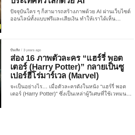
ประเทศทั่วโลกด้วย AI
ถ่ายทอดเรื่องราวในหนังได้แบบถึงพริกถึงขิงผ่านตัว
ปัจจุบันใคร ๆ ก็สามารถสร้างภาพด้วย AI ผ่านเว็บไซต์
ละครนับสิบในเรื่อง!...
ออนไลน์ทั้งแบบฟรีและเสียเงิน ทำให้เราได้เห็น
จินตนาการของเพื่อน ๆ ทั่วโลกที่ไร้ขีดจำกัด เนรมิตสิ่ง
ที่อยู่ในหัวออกมาเป็นรูปภาพที่สวยงาม หรือจะสร้าง
ภาพจำลองใบหน้าของมัมมี่, ภาพวาด หรือรูปปั้น หาก
เป็นคนจริง ๆ จะหน้าตาเป็นอย่างไรกันบ้าง? ล่าสุด
บันเทิง
3 years ago
เว็บไซต์ “Nordchem” บริษัทวิจัยเกี่ยวกับสุขภาพและ
ส่อง 16 ภาพตัวละคร “แฮร์รี่ พอต
ความงาม ได้ลองใช้ปัญญาประดิษฐ์สร้างภาพจาก
เตอร์ (Harry Potter)” กลายเป็นซู
ข้อความบน Midjourney โดยจำลองใบหน้าที่สมบูรณ์
เปอร์ฮีโร่มาร์เวล (Marvel)
แบบที่สุดของคนจาก 14 ประเทศทั่วโลก แต่ละคนจะ
สวยหล่อเพอร์เฟ็กต์อย่างที่เพื่อน ๆ คิดไว้กันรึเปล่า?...
จะเป็นอย่างไร… เมื่อตัวละครดังในหนัง “แฮร์รี่ พอต
เตอร์ (Harry Potter)” ซึ่งเป็นเหล่าผู้วิเศษที่ใช้เวทมนตร์
เนรมิตแทบจะทุกสรรพสิ่งให้กลายเป็นจริงได้ตลอดเวลา
ต้องข้ามจักรวาลจากค่ายหนัง “Warner Brothers
Pictures” ไปอยู่ค่าย “Marvel Studios” แทน แต่ละคน
จะได้เป็นซูเปอร์ฮีโร่อะไรกันบ้าง? ตาม The Joi ไปดูกัน
เลย! 1. แฮร์รี่ พอตเตอร์ กลายเป็น “ไอรอนแมน”...