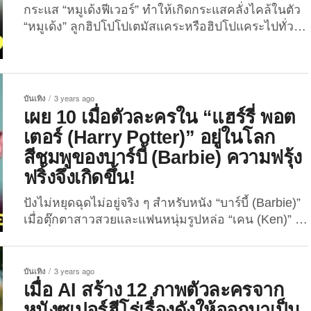
กระแส “หมูเด้งฟีเวอร์” ทำให้เกิดกระแสคลั่งไคล้ในตัว
“หมูเด้ง” ลูกฮิปโปโปเตมัสแคระหรือฮิปโปแคระไปทั่ว
โลก หลายคนนำภาพของน้องมาทำเป็นภาพมีมเรียก
เสียงหัวเราะ หรือบ้างก็นำภาพของน้องมาวาดเป็นแฟน
อาร์ตสุดคิ้วท์ที่เหล่ามัมหมีเห็นแล้วต้องใจเจ็บ หรือ
แม้แต่ตัดต่อภาพน้องเป็นโปสเตอร์หนังฮอลลีวูดสุดคูลที่
บันเทิง
3 years ago
มีดาราฮิปโปเด็กเป็นนักแสดงนำ และอีกเยอะแยะ
เผย 10 เมื่อตัวละครใน “แฮร์รี่ พอต
มากมาย สำหรับบทความนี้ The Joi จะพาเพื่อน ๆ
เตอร์ (Harry Potter)” อยู่ในโลก
ไปส่องผลงานศิลปะของ “หมูเด้ง” ตัวตึงแห่งสวนสัตว์
สีชมพูของบาร์บี้ (Barbie) ความฟรุ้ง
เปิดเขาเขียว จังหวัดชลบุรี ที่ได้แรงบันดาลใจมาจาก
ฟริ้งจึงเกิดขึ้น!
ภาพวาดดังระดับโลก ที่สร้างสรรค์ขึ้นจากเทคโนโลยี
AI โดยเพจสอนเขียนโปรแกรมชื่อดัง “Expert-
ปังไม่หยุดฉุดไม่อยู่จริง ๆ สำหรับหนัง “บาร์บี้ (Barbie)”
Programming-tutor.com” ซึ่งกำลังเป็นไวรัลบนโลกโซ
เมื่อตุ๊กตาสาวสวยและแฟนหนุ่มรูปหล่อ “เคน (Ken)” ที่
เชียลในขณะนี้ แต่ละภาพจะจึ้งและปังมากขนาด
เลิกใช้ชีวิตสมบูรณ์แบบได้ออกมาเยือนโลกแห่งความ
ไหน?...
เป็นจริงที่มีทั้งความสุข, สนุกสนาน และเผชิญ
ภยันตรายต่าง ๆ ร่วมกับมนุษย์ แค่เปิดตัวสัปดาห์แรกก็
บันเทิง
3 years ago
โกยเงินจากทั่วโลกไปแล้วกว่า 1 หมื่นล้านบาท นั่งแท่น
เมื่อ AI สร้าง 12 ภาพตัวละครจาก
หนังที่เปิดตัวช่วงสุดสัปดาห์ที่ทำรายได้สูงสุดในปี 2023
หนังซูเปอร์ฮีโร่เรื่องดังให้ออกมาเป็น