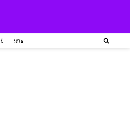
ู้
วิดีโอ
"