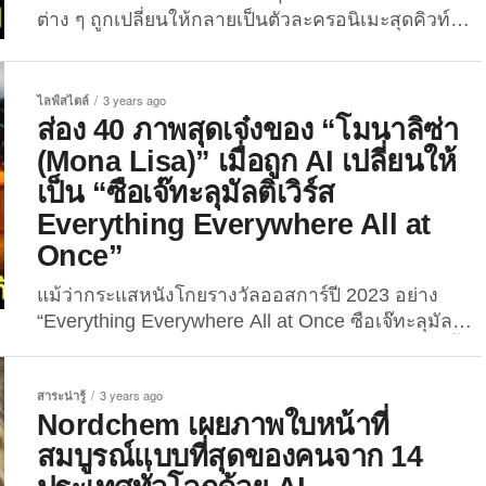
ต่าง ๆ ถูกเปลี่ยนให้กลายเป็นตัวละครอนิเมะสุดคิวท์ที่ค
รีเอทสุโค่ยของศิลปินชาวญี่ปุ่น ภายใต้โปรเจ็กที่ชื่อว่า
“World Flags Project” ซึ่งช่วยโปรโมตกีฬาโอลิมปิก ณ
กรุงโตเกียว ประเทศญี่ปุ่นเมื่อปี 2563 ให้โด่งดังไปทั่ว
ไลฟ์สไตล์
3 years ago
โลกกันแล้ว ในบทความนี้ จะพาทุกคนไปดูประเทศต่าง
ส่อง 40 ภาพสุดเจ๋งของ “โมนาลิซ่า
ๆ ถูกเทคโนโลยี AI หรือปัญญาประดิษฐ์เปลี่ยนให้กลาย
(Mona Lisa)” เมื่อถูก AI เปลี่ยนให้
เป็นเหล่าวายร้ายตัวฉกาจ แต่ละประเทศเมื่อกลายเป็น
เป็น “ซือเจ๊ทะลุมัลติเวิร์ส
ตัวร้ายไปแล้วจะมีหน้าตาเป็นอย่างไร? ไปดูกันเลย!...
Everything Everywhere All at
Once”
แม้ว่ากระแสหนังโกยรางวัลออสการ์ปี 2023 อย่าง
“Everything Everywhere All at Once ซือเจ๊ทะลุมัลติ
เวิร์ส” จะไม่ร้อนแรงในประเทศไทย แต่ในเมืองนอกนั้น
เรียกว่าฮอตสุดไรสุด ไม่มีใครไม่รู้จักหนังเรื่องนี้ เพราะ
สาระน่ารู้
3 years ago
ได้นักแสดงหญิงมากฝีมืออย่าง “มิเชล โหย่ว (Michelle
Nordchem เผยภาพใบหน้าที่
Yeoh)” มารับบทเป็น “เอเวอลีน หวัง (Evelyn Wang)”
สมบูรณ์แบบที่สุดของคนจาก 14
ตัวเอกของเรื่องที่มีตัวตนอยู่ในพหุจักรวาล ทั้งที่เป็นคน
ดีและคนเลว แถมยังมีพลังพิเศษอีกต่างหาก มา