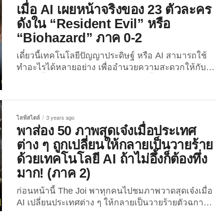
งานศิลปะกระดาษสุดเจ๋งที่สร้างด้วย AI ผลงานจากคุณ
เมื่อ AI เผยหน้าจริงของ 23 ตัวละคร
ศิลปิน “Paul Parsons” ผู้เป็นเจ้าของแอคเคาท์
ดังใน “Resident Evil” หรือ
Instagram @jed.ai.master ที่ตอนนี้มีผู้กดติดตามไป
“Biohazard” ภาค 0-2
แล้วกว่า 1.5 แสนคน! ตามไปดูกันดีกว่าว่าตัวละครซู
เปอร์ฮีโร่...
เดี๋ยวนี้เทคโนโลยีปัญญาประดิษฐ์ หรือ AI สามารถใช้
ทำอะไรได้หลายอย่าง เพื่ออำนวยความสะดวกให้กับ
มนุษย์ทั้งสร้างสรรค์และไร้ประโยชน์ขึ้นอยู่กับตัวผู้ใช้
งาน ว่าจะใช้เทคโนโลยีดังกล่าวเพื่อวัตถุประสงค์อะไร
กันแน่? แต่สำหรับเจ้าของช่อง YouTube ชื่อว่า
“Passion Dimension 熱情次元” เขาได้ใช้ AI ทำความ
ไลฟ์สไตล์
3 years ago
ฝันของตัวเองที่อยากจะเห็นหน้าตาจริงของตัวละครดัง
พาส่อง 50 ภาพสุดเจ๋งเมื่อประเทศ
จากเกมล่าผีดิบสุดมันตลอดกาลอย่าง “Resident Evil”
ต่าง ๆ ถูกเปลี่ยนให้กลายเป็นวายร้าย
หรือฝั่งประเทศญี่ปุ่นเรียกว่า “Biohazard” ให้เป็นจริง
ด้วยเทคโนโลยี AI ถ้าไม่อึ้งก็ต้องทึ่ง
และนี่คือ 23 หน้าตาจริงของตัวละครในเกมดังกล่าวที่
มาก! (ภาค 2)
เขาใช้ AI...
ก่อนหน้านี้ The Joi พาทุกคนไปชมภาพวาดสุดเจ๋งเมื่อ
AI เปลี่ยนประเทศต่าง ๆ ให้กลายเป็นวายร้ายตัวฉกาจ
โดยศิลปินดิจิทัลสาว “อเล็กซา (Alexa)” กันแล้ว แต่ผล