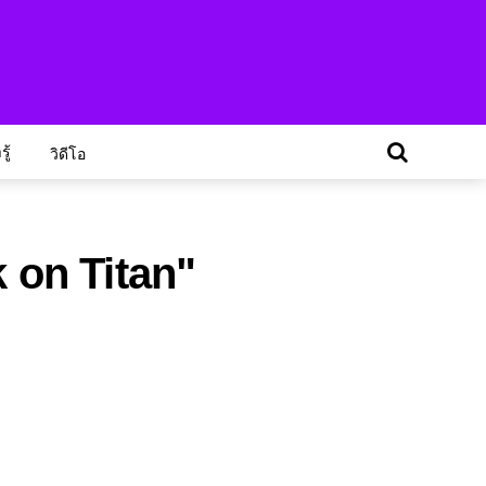
ู้
วิดีโอ
k on Titan"