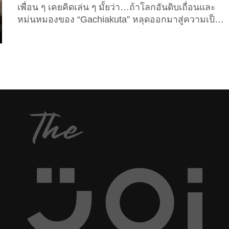
เพื่อน ๆ เคยคิดเล่น ๆ มั้ยว่า…ถ้าโลกอันดิบเถื่อนและ
หม่นหมองของ “Gachiakuta” หลุดออกมาสู่ความเป็น
จริงจะหน้าตาเป็นอย่างไร? ล่าสุดเจ้าของช่อง
“YouTube” ชื่อว่า “AnimorphicAI” เขาได้สร้างสรรค์ผล
งานแฟนอาร์ตด้วยเทคโนโลยี AI โดยนำเหล่าตัวละคร
หลักจากอนิเมะเรื่องดังกล่าว มารีอิมเมจให้กลายเป็น
“คนจริง” ในรูปแบบ “AI Live Action 3D” ที่สมจริงระดับ
ภาพยนตร์ สะท้อนอารมณ์ พลัง และทัศนคติของตัว
ละครได้อย่างน่าทึ่ง มีตั้งแต่ตัวเอกของเรื่องอย่าง...