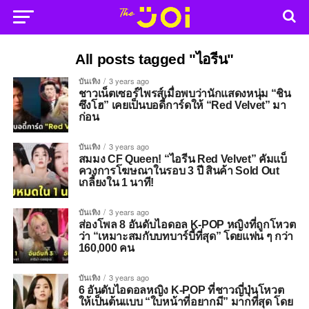
All posts tagged "ไอรีน"
บันเทิง
3 years ago
ชาวเน็ตเซอร์ไพรส์เมื่อพบว่านักแสดงหนุ่ม “ชิน
ซึงโฮ” เคยเป็นบอดี้การ์ดให้ “Red Velvet” มา
ก่อน
บันเทิง
3 years ago
สมมง CF Queen! “ไอรีน Red Velvet” คัมแบ็
ควงการโฆษณาในรอบ 3 ปี สินค้า Sold Out
เกลี้ยงใน 1 นาที!
บันเทิง
3 years ago
ส่องโพล 8 อันดับไอดอล K-POP หญิงที่ถูกโหวต
ว่า “เหมาะสมกับบทบาร์บี้ที่สุด” โดยแฟน ๆ กว่า
160,000 คน
บันเทิง
3 years ago
6 อันดับไอดอลหญิง K-POP ที่ชาวญี่ปุ่นโหวต
ให้เป็นต้นแบบ “ใบหน้าที่อยากมี” มากที่สุด โดย