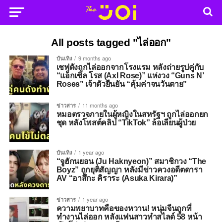
All posts tagged "ไล่ออก"
บันเทิง
9 months ago
เชฟดังถูกไล่ออกจากโรงแรม หลังถ่ายรูปคู่กับ
“แอ็กเซิล โรส (Axl Rose)” แห่งวง “Guns N’
Roses” เจ้าตัวยืนยัน “คุ้มค่าจนวันตาย”
ข่าวสาร
11 months ago
หมอตรวจภายในผู้หญิงในสหรัฐฯ ถูกไล่ออกยก
ชุด หลังโพสต์คลิป “TikTok” ล้อเลียนผู้ป่วย
บันเทิง
1 year ago
“จูฮักนยอน (Ju Haknyeon)” สมาชิกวง “The
Boyz” ถูกยุติสัญญา หลังมีข่าวควงอดีตดารา
AV “อาสึกะ คิราระ (Asuka Kirara)”
ข่าวสาร
1 year ago
ความพยาบาทคือของหวาน! หนุ่มจีนถูกที่
ทำงานไล่ออก หลังแฟนสาวทำสไลด์ 58 หน้า