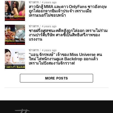
ข่าวสาร
4 years ago
สาวนักสู้ MMA และดาว OnlyFans ชาวอังกฤษ
ถูกไล่ออกจากยิมเจ้าประจำ เพราะเมีย
เทรนเนอร์ไม่ชอบหน้า
ข่าวสาร
4 years ago
ชายฝรั่งเศสชนะคดีหลังถูกไล่ออก เพราะไม่ร่วม
งานปาร์ตี้บริษัท ศาลชี้เป็นสิทธิเสรีภาพของ
แรงงาน
ข่าวสาร
4 years ago
“แอน จักรพงษ์” เจ้าของ Miss Universe คน
ใหม่ ไล่พนักงานดูแล Backdrop ออกแล้ว
เพราะไม่ปังสมงานจักรวาล!
MORE POSTS