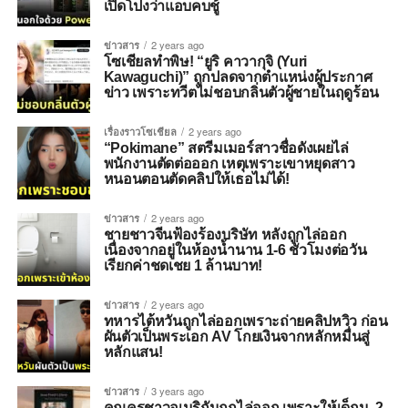
เปิดโปงว่าแอบคบชู้
ข่าวสาร
2 years ago
โซเชียลทำพิษ! “ยูริ คาวากุจิ (Yuri
Kawaguchi)” ถูกปลดจากตำแหน่งผู้ประกาศ
ข่าว เพราะทวีตไม่ชอบกลิ่นตัวผู้ชายในฤดูร้อน
เรื่องราวโซเชียล
2 years ago
“Pokimane” สตรีมเมอร์สาวชื่อดังเผยไล่
พนักงานตัดต่อออก เหตุเพราะเขาหยุดสาว
หนอนตอนตัดคลิปให้เธอไม่ได้!
ข่าวสาร
2 years ago
ชายชาวจีนฟ้องร้องบริษัท หลังถูกไล่ออก
เนื่องจากอยู่ในห้องน้ำนาน 1-6 ชั่วโมงต่อวัน
เรียกค่าชดเชย 1 ล้านบาท!
ข่าวสาร
2 years ago
ทหารไต้หวันถูกไล่ออกเพราะถ่ายคลิปหวิว ก่อน
ผันตัวเป็นพระเอก AV โกยเงินจากหลักหมื่นสู่
หลักแสน!
ข่าวสาร
3 years ago
คุณครูชาวอเมริกันถูกไล่ออก เพราะให้เด็กม. 2