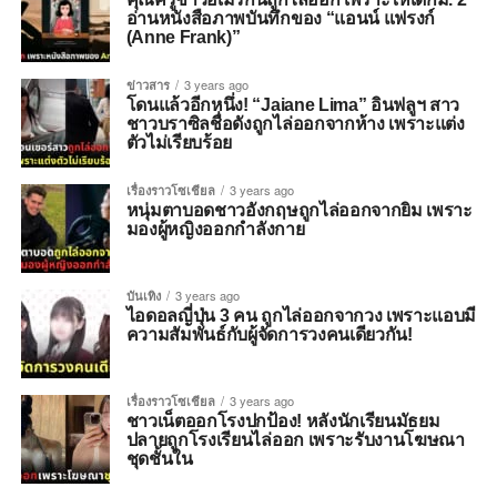
อ่านหนังสือภาพบันทึกของ “แอนน์ แฟรงก์
(Anne Frank)”
ข่าวสาร
3 years ago
โดนแล้วอีกหนึ่ง! “Jaiane Lima” อินฟลูฯ สาว
ชาวบราซิลชื่อดังถูกไล่ออกจากห้าง เพราะแต่ง
ตัวไม่เรียบร้อย
เรื่องราวโซเชียล
3 years ago
หนุ่มตาบอดชาวอังกฤษถูกไล่ออกจากยิม เพราะ
มองผู้หญิงออกกำลังกาย
บันเทิง
3 years ago
ไอดอลญี่ปุ่น 3 คน ถูกไล่ออกจากวง เพราะแอบมี
ความสัมพันธ์กับผู้จัดการวงคนเดียวกัน!
เรื่องราวโซเชียล
3 years ago
ชาวเน็ตออกโรงปกป้อง! หลังนักเรียนมัธยม
ปลายถูกโรงเรียนไล่ออก เพราะรับงานโฆษณา
ชุดชั้นใน