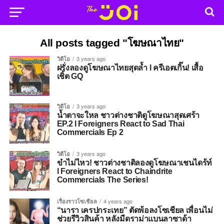
All posts tagged "โฆษณาไทย"
วิดีโอ
3 years ago
ฝรั่งลองดูโฆษณาไทยสุดล้ำ l ครีเอตเกิ๊น! เสื้อ
เชิ้ต GQ
วิดีโอ
3 years ago
น้ำตาจะใหล ชาวต่างชาติดูโฆษณาสุดเศร้า
EP.2 l Foreigners React to Sad Thai
Commercials Ep 2
วิดีโอ
3 years ago
ขำไม่ไหว! ชาวต่างชาติลองดูโฆษณาเชนไดร้ท์
l Foreigners React to Chaindrite
Commercials The Series!
เรื่องราวโซเชียล
4 years ago
“นารา เครปกระเทย” ตัดพ้อลงโซเชียล เพื่อนไม่
ช่วยรีวิวสินค้า หลังมีดราม่าแบนลาซาด้า