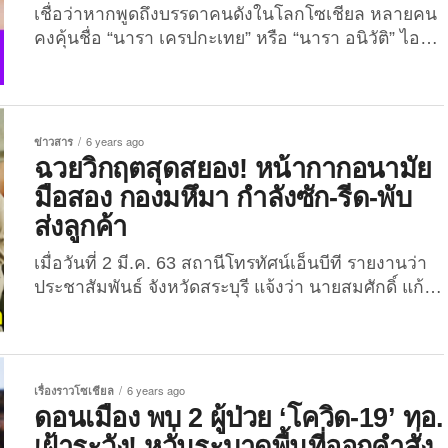
เชื่อว่าหากพูดถึงบรรดาคนดังในโลกโซเชียล หลายคน
คงคุ้นชื่อ “นารา เครปกะเทย” หรือ “นารา อนิวัติ” ไอ
ดอลสาวสองที่เป็นที่รู้จักเป็นอย่างมากในโลกออนไลน์
ซึ่งเป็นกระแสแรงมากในช่วงสองสามวันที่ผ่านมา หลัง
เกิดดราม่าในรายการ “แฉ” ของพิธีกรชื่อดัง “มดดำ
คชาภา” กรณีที่นาราออกมา Call Out แต่กลับถูกพิธีกร
ข่าวสาร
6 years ago
พูดจาไม่ให้เกียรติและคอยขัดจังหวะหลายครั้ง ล่าสุด
ฉวยวิกฤตสุดสยอง! หน้ากากอนามัย
เมื่อวานนี้ (29 กรกฎาคม 2564) สาวนาราได้โพสต์
มือสอง กองมหึมา กำลังซัก-รีด-พับ
รูปภาพพร้อมข้อความลงในเฟซบุ๊กส่วนตัว โดยระบุ
ส่งลูกค้า
ว่า...
เมื่อวันที่ 2 มี.ค. 63 สถานีโทรทัศน์เอ็นบีที รายงานว่า
ประชาสัมพันธ์ จังหวัดสระบุรี แจ้งว่า นายสมศักดิ์ แก้ว
เสนา นายอำเภอวิหารแดง จ.สระบุรี, พ.ต.อ.ไพโรจน์ ตี
รโสภณ ผกก.สภ.วิหารแดง, นายประชา ธนบัตรวิโรจน์
นักวิชาการ สาธารณสุข อ.วิหารแดง พร้อมกำลังฝ่าย
ความมั่นคง และนายพรชัย แย้มพลอย กำนัน ต.หนอง
เรื่องราวโซเชียล
6 years ago
สรวง เข้าตรวจสอบบ้านหลังหนึ่ง ในพื้นที่...
ดอนเมือง พบ 2 ผู้ป่วย ‘โควิด-19’ ทอ.
เฝ้าระวัง! หวั่นระบาดพื้นที่ออกคำสั่ง