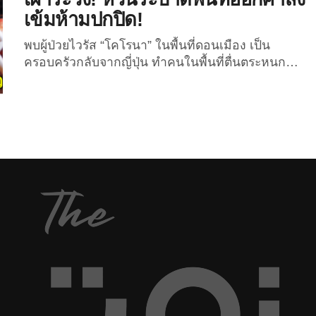
เข้มห้ามปกปิด!
พบผู้ป่วยไวรัส “โคโรนา” ในพื้นที่ดอนเมือง เป็น
ครอบครัวกลับจากญี่ปุ่น ทำคนในพื้นที่ตื่นตระหนก
ขณะที่ “ผบ.ทอ.” ออกคำสั่งด่วนเตือนให้เฝ้าระวัง
“Covid-19” หวั่นแพร่ระบาด แนะให้จนท.สวมหน้ากาก
ขณะปฏิบัติหน้าที่ ล้างมือบ่อย และวางมาตรการเข้ม
ห้ามกำลังพลลาไปประเทศเสี่ยง เมื่อวันที่ 26 ก.พ.63
รายงานจากไทยรัฐ พล.อ.อ.มานัต วงษ์วาทย์ ผู้
บัญชาการทหารอากาศ ได้แจ้งหนังสือให้หน่วยขึ้นตรง
กองทัพอากาศ ในคำสั่งด่วนให้กำลังพล ทอ. ทุกนาย
ปฏิบัติอย่างเคร่งครัด หลังพบมีผู้ติดเชื้อ ไวรัส...