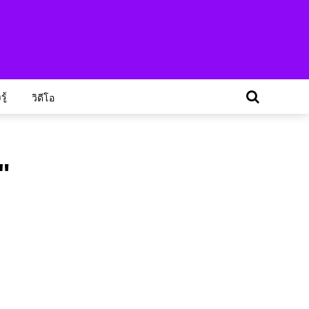
ู้
วิดีโอ
"