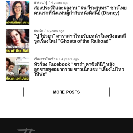
สาระน่ารู้
4 years ago
ส่องประวัติและผลงาน “ฝน วีระสุนทร” ชาวไทย
คนแรกที่นั่งแท่นผู้กำกับหนังดิสนีย์ (Disney)
บันเทิง
4 years ago
“ปู ไปรยา” ดาราสาวไทยรับบทนำในหนังฮอลลี
วูดเรื่องใหม่ “Ghosts of the Railroad”
เรื่องราวโซเชียล
4 years ago
ทัวร์ลง Facebook “ซาร่า คาซิงกินี” หลัง
ลูกชายพูดอยากรวย ชาวเน็ตแซะ “เลี้ยงไม่ไหว
ให้พ่อ”
MORE POSTS