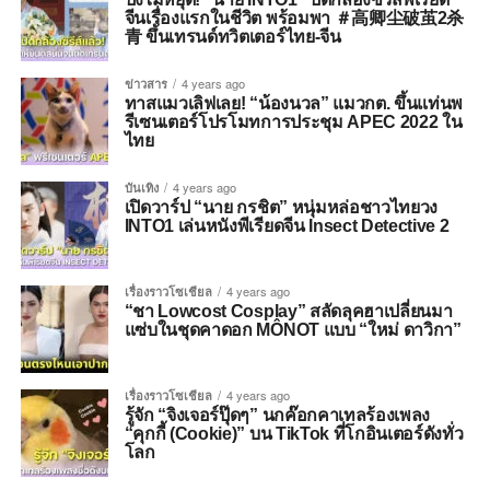
จีนเรื่องแรกในชีวิต พร้อมพา ＃高卿尘破茧2杀
青 ขึ้นเทรนด์ทวิตเตอร์ไทย-จีน
ข่าวสาร
4 years ago
ทาสแมวเลิฟเลย! “น้องนวล” แมวกต. ขึ้นแท่นพ
รีเซนเตอร์โปรโมทการประชุม APEC 2022 ใน
ไทย
บันเทิง
4 years ago
เปิดวาร์ป “นาย กรชิต” หนุ่มหล่อชาวไทยวง
INTO1 เล่นหนังพีเรียดจีน Insect Detective 2
เรื่องราวโซเชียล
4 years ago
“ชา Lowcost Cosplay” สลัดลุคฮาเปลี่ยนมา
แซ่บในชุดคาดอก MÔNOT แบบ “ใหม่ ดาวิกา”
เรื่องราวโซเชียล
4 years ago
รู้จัก “จิงเจอร์ปุ๊ดๆ” นกค๊อกคาเทลร้องเพลง
“คุกกี้ (Cookie)” บน TikTok ที่โกอินเตอร์ดังทั่ว
โลก