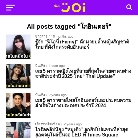
All posts tagged "โกอินเตอร์"
ข่าวสาร
10 months ago
รู้จัก “ฟิโอนี่ (Fiony)” นักมวยปล้ำหญิงสัญชาติ
ไทย ที่ดังไกลระดับอินเตอร์
บันเทิง
1 year ago
เผย 5 ดาราหญิงไทยที่สวยที่สุดในสายตาคนต่าง
ชาติประจำปี 2025 โดย “Thai Update”
บันเทิง
2 years ago
เผย 5 ดาราชายไทยโกอินเตอร์และประสบความ
สำเร็จในต่างประเทศประจำปี 2024
เรื่องราวโซเชียล
2 years ago
ไวรัลคลิปน้อง “หมูเด้ง” ลูกฮิปโปแคระที่ล่าสุด
ฮอตจนโผล่ขึ้นจอ LED ที่ Times Square