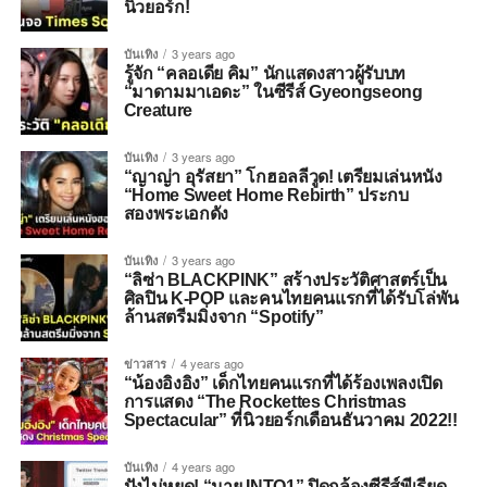
นิวยอร์ก!
บันเทิง
3 years ago
รู้จัก “คลอเดีย คิม” นักแสดงสาวผู้รับบท
“มาดามมาเอดะ” ในซีรีส์ Gyeongseong
Creature
บันเทิง
3 years ago
“ญาญ่า อุรัสยา” โกฮอลลีวูด! เตรียมเล่นหนัง
“Home Sweet Home Rebirth” ประกบ
สองพระเอกดัง
บันเทิง
3 years ago
“ลิซ่า BLACKPINK” สร้างประวัติศาสตร์เป็น
ศิลปิน K-POP และคนไทยคนแรกที่ได้รับโล่พัน
ล้านสตรีมมิ่งจาก “Spotify”
ข่าวสาร
4 years ago
“น้องอิงอิง” เด็กไทยคนแรกที่ได้ร้องเพลงเปิด
การแสดง “The Rockettes Christmas
Spectacular” ที่นิวยอร์กเดือนธันวาคม 2022!!
บันเทิง
4 years ago
ปังไม่หยุด! “นาย INTO1” ปิดกล้องซีรีส์พีเรียด