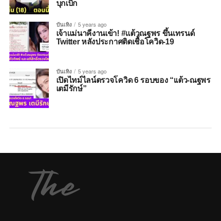
บุกเบิก
บันเทิง
5 years ago
เจ้าแม่นาคีงานเข้า! #แต้วณฐพร ขึ้นเทรนด์
Twitter หลังประกาศติดเชื้อโควิด-19
บันเทิง
5 years ago
เปิดไทม์ไลน์ตรวจโควิด 6 รอบของ “เเต้ว-ณฐพร
เตมีรักษ์”