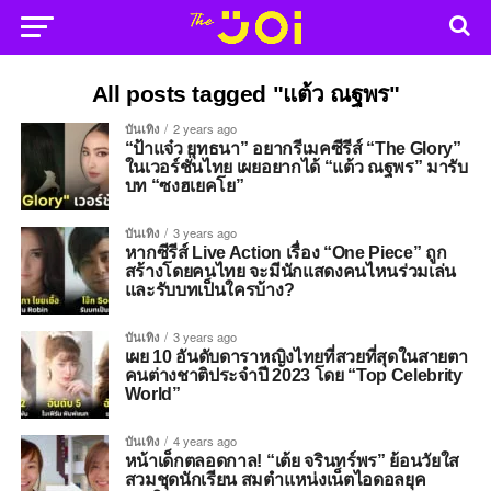
All posts tagged "แต้ว ณฐพร"
บันเทิง
2 years ago
“ป้าแจ๋ว ยุทธนา” อยากรีเมคซีรีส์ “The Glory”
ในเวอร์ชั่นไทย เผยอยากได้ “แต้ว ณฐพร” มารับ
บท “ซงฮเยคโย”
บันเทิง
3 years ago
หากซีรีส์ Live Action เรื่อง “One Piece” ถูก
สร้างโดยคนไทย จะมีนักแสดงคนไหนร่วมเล่น
และรับบทเป็นใครบ้าง?
บันเทิง
3 years ago
เผย 10 อันดับดาราหญิงไทยที่สวยที่สุดในสายตา
คนต่างชาติประจำปี 2023 โดย “Top Celebrity
World”
บันเทิง
4 years ago
หน้าเด็กตลอดกาล! “เต้ย จรินทร์พร” ย้อนวัยใส
สวมชุดนักเรียน สมตำแหน่งเน็ตไอดอลยุค