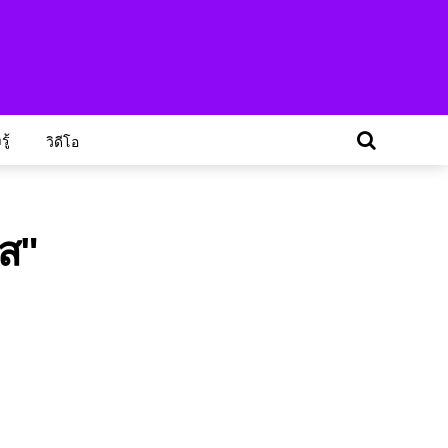
ู้
วิดีโอ
รส"