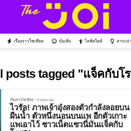
เรื่องราวโซเชียล
บันเทิง
ไลฟ์สไตล์
สาระน่าร
l posts tagged "แจ็คกับโ
เรื่องราวโซเชียล
2 years ago
ไวรัล! ภาพเจ้าอุ๋งสองตัวกำลังลอยบน
ผืนน้ำ ตัวหนึ่งนอนบนแพ อีกตัวเกาะ
แพเอาไว้ ชาวเน็ตแซวนี่มันแจ็คกับ