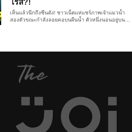
โรส?!
เห็นแล้วนึกถึงซีนดัง! ชาวเน็ตแห่แชร์ภาพเจ้าแมวน้ำ
สองตัวขณะกำลังลอยคอบนผืนน้ำ ตัวหนึ่งนอนอยู่บน
แพ ในขณะที่อีกตัวเกาะแพอยู่ข้าง ๆ ทำชาวเน็ตแห่แซว
นี่มัน “แจ็คกับโรส” จากหนัง “ไททานิค” (Titanic)
เมื่อวันที่ 5 สิงหาคมที่ผ่านมา ชาวเน็ตญี่ปุ่นผู้ใช้บัญชี X:
@nekopublish ได้ทำการแชร์ภาพถ่ายของเจ้าแมวน้ำ
สองตัวขณะกำลังลอยคอบนผืนน้ำ พร้อมแคปชั่นระบุว่า
“ใครก็ตามที่บอกว่านี่มันคือซีนของแจ็คกับโรสจากหนัง
ไททานิค พวกคุณอัจฉริยะมาก!” เนื่องจากในภาพจะ
เห็นว่าเจ้าอุ๋งตัวหนึ่งกำลังนอนอยู่บนแพ ในขณะที่อีก
ตัวเกาะขอบแพไว้ ดูคล้ายฉากหลังจากเรือไททานิค
ล่ม...