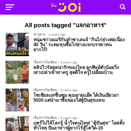
All posts tagged "แจกอาหาร"
ข่าวสาร
4 years ago
หนุ่มชาวอเมริกันทำชาเลนจ์ “กินไก่ย่างต่อเนื่อง
40 วัน” ระดมทุนซื้อไก่ย่างแจกบรรดาคน
ยากไร้!
เรื่องราวโซเชียล
6 years ago
คลิปไวรัลสุดน่ารักของไทย ลูกศิษย์ตัวน้อยวิ่ง
เท่าเปล่าเข้าหาครู สุดดีใจ ครูไปเยี่ยมบ้าน
เรื่องราวโซเชียล
6 years ago
โซเชียลแห่ชื่นชม คุณยายแอ๊ด ได้เงินเยียวยา
5000 แต่นำมาซื้อของใส่ตู้ปันสุขแทน
เรื่องราวโซเชียล
6 years ago
แชร์ไปให้โลกรู้ น้ำใจคนไทย! “ตู้ปันสุข” โผล่ตั้ง
ทั่วไทย ปันอาหารผู้ยากไร้สู้โควิด-19