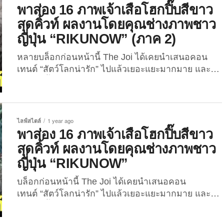
“แพนด้าแดง” แห่งสวนสัตว์โอจิในประเทศญี่ปุ่น ที่กำลัง
พาส่อง 16 ภาพเจ้าเสือโฮกปิ๊บสีขาว
ถูกคุณเจ้าหน้าที่เช็คหางขนฟู ๆ ก่อนจะกลายเป็นไวรัล
สุดคิ้วท์ ผลงานโดยคุณช่างภาพชาว
เพราะเหล่าชาวเน็ตอยากเป็นพี่เลี้ยงให้น้องกันเป็นแถว
ญี่ปุ่น “RIKUNOW” (ภาค 2)
เป็นแนว เมื่อไม่นานมานี้ (วันที่ 3 เมษายน 2025)
คุณช่างภาพชาวญี่ปุ่นหรือเจ้าของแอคเคาท์ X:
หลายบล็อกก่อนหน้านี้ The Joi ได้เคยนำเสนอคอน
@USASURIfuji4127 ผู้ที่มีงานอดิเรกคือการถ่ายภาพ
เทนต์ “สัตว์โลกน่ารัก” ไปแล้วเยอะแยะมากมาย และ
เหล่าสัตว์โลกน่ารักตามสวนสัตว์ต่าง ๆ...
หนึ่งในนั้นก็มี “ภาพลูกเสือโคร่งขาวที่ทำสีหน้าสุดฮา
หลังโดนแม่คาบ” และ “ภาพน้องเสือดาวหิมะที่แจก
ความน่ารักสดใสจนเกือบลืมไปว่าเป็นนักล่า” รวมถึง
“ภาพเจ้าเสือโฮกปิ๊บสีขาวสุดคิ้วท์” ซึ่งดูเหมือนว่าจะ
ไลฟ์สไตล์
1 year ago
เป็นคอนเทนต์ที่ถูกอกถูกใจทุกคนกันอยู่ไม่น้อย เพราะ
พาส่อง 16 ภาพเจ้าเสือโฮกปิ๊บสีขาว
งั้นวันนี้พวกเราก็จะพาเพื่อน ๆ มาส่องภาพสิ่งมีชีวิตที่
สุดคิ้วท์ ผลงานโดยคุณช่างภาพชาว
น่ารักแต่เป็นนักล่ากันอีกครั้ง ใน 16 ภาพเจ้าเสือโฮกปิ๊บ
ญี่ปุ่น “RIKUNOW”
สีขาวสุดคิ้วท์ (ภาค 2) ที่ลั่นชัตเตอร์โดยคุณช่างภาพ
ชาวญี่ปุ่น “RIKUNOW” หรือเจ้าของแอคเคา
บล็อกก่อนหน้านี้ The Joi ได้เคยนำเสนอคอน
ท์ X: @rikunow ที่มีผู้ติดตามกว่า 8.7 หมื่นคน ซึ่งงาน
เทนต์ “สัตว์โลกน่ารัก” ไปแล้วเยอะแยะมากมาย และ
อดิเรกของเขาคือการเดินทางไปเที่ยวสวนสัตว์หลาย ๆ
หนึ่งในนั้นก็มี “ภาพลูกเสือโคร่งขาวที่ทำสีหน้าสุดฮา
แห่งในญี่ปุ่นและถ่ายภาพเสือในอิริยาบถน่ารัก ๆ...
หลังโดนแม่คาบ” และ “ภาพน้องเสือดาวหิมะที่แจก