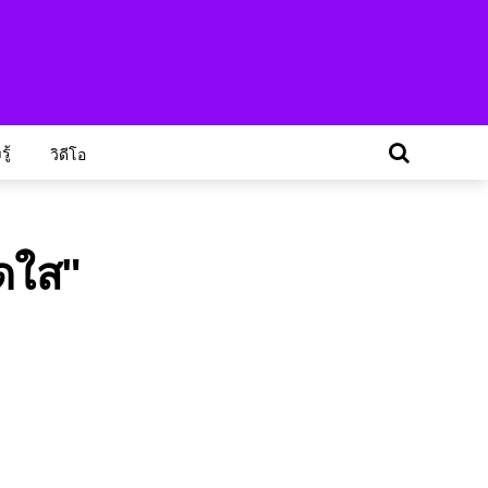
ู้
วิดีโอ
ดใส"