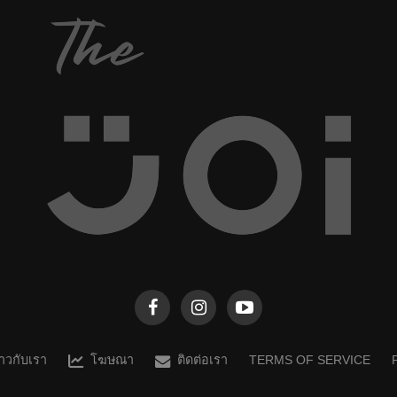
จากคุณศิลปิน “Vivien” ผู้เป็นเจ้าของแอคเคาท์
Instagram @vvnjoo โดยคุณเขาได้ใช้ Procreate
สร้างตัวอักษรเหล่านี้ เพื่อแสดงให้เห็นว่าพวกเราไม่ได้
อยู่ตัวคนเดียว ซึ่งตัวอักษรทั้งหมดดีไซน์มาจากทั้ง
สิ่งของ...
ราวกับเรา
โฆษณา
ติดต่อเรา
TERMS OF SERVICE