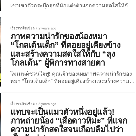
เสือในอิริยาบถน่ารัก...
เชาเชาตัวกระปุ๊กลุกที่มักแต่งตัวแจกความสดใสให้กับ
เหล่าทาส..จนมีคนกดไลก์ให้เป็นแสน! ทำเอาเหล่า
ทาสใจเหลวไปตาม ๆ กัน เมื่อได้เห็นคอนเทนต์ความ
น่ารักของ “โคมาเมะจัง” น้องหมาเชาเชาตัวจุ้มปุ้กของ
เรื่องราวโซเชียล
2 years ago
ชาวญี่ปุ่นรายหนึ่ง ที่ชอบจับน้องมาแต่งตัวในธีมต่าง ๆ
ภาพความน่ารักของน้องหมา
พร้อมถ่ายรูปแจกความสดใสให้กับผู้ติดตามอยู่เสมอ ซึ่ง
“โกลเด้นเด็ก” ที่คอยอยู่เคียงข้าง
บางรูปนั้นก็ทำหลาย ๆ คนถูกอกถูกใจจนมียอดกดไลก์
และสร้างความสดใสให้กับ “ลุง
นับแสนครั้งเลยเชียวล่ะ! สำหรับน้องตัวนี้มีชื่อว่า “โค
โกลเด้น” ผู้พิการทางสายตา
มาเมะจัง” น้องเป็นหมาเชาเชาอายุ 4 ขวบกว่าที่กลาย
เป็นที่รู้จักเพราะคอนเทนต์การแต่งตัวในธีมต่าง ๆ โดย
โมเมนต์ชวนใจฟู! คุณเจ้าของเผยภาพความน่ารักของ
คุณเจ้าของมักจะจับน้องมาแต่งตัวน่ารัก ๆ...
หมา “โกลเด้นเด็ก” ที่คอยอยู่เคียงข้างและสร้างความ
สดใสให้กับ “ลุงโกลเด้น” ซึ่งเป็นผู้พิการทางสายตา
ทำเอาเหล่าทาสต่างรู้สึกใจฟูไปตาม ๆ กัน หลังจากได้
เห็นโมเมนต์ของสองหมาแดงที่แม้จะคนละวัยแต่ก็เข้า
เรื่องราวโซเชียล
3 years ago
กันได้ดีแบบสุด ๆ ไปเลย แถมตัวที่เป็นหมาเด็กยังคอย
แทบจะเป็นแมวตัวหนึ่งอยู่แล้ว!
ทำหน้าที่ดูแลและแจกความสดใสให้กับคุณลุงโกลเด้
ภาพถ่ายน้อง “เสือดาวหิมะ” ที่แจก
นที่พิการทางสายตาอีกต่างหาก เรียกว่าเป็นภาพความ
ความน่ารักสดใสจนเกือบลืมไปว่า
น่ารักที่ชวนให้รู้สึกอบอุ่นหัวใจไม่น้อย สำหรับ