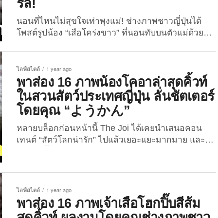
รัล!
นอนที่ไหนไม่สุขใจเท่าพุงแม่! ช่างภาพชาวญี่ปุ่นได้
โพสต์รูปน้อง “เสือโคร่งขาว” ที่นอนทับบนตัวแม่ด้วยสีห
น้าสุดฟิน ล่าสุดแจกความน่ารักจนกลายเป็นไวรัล 1.2
ล้านวิวแล้ว! คอนเทนต์สัตว์โลกน่ารักรอบนี้มาจาก
แดนปลาดิบอีกเช่นเคย สำหรับเซ็ตภาพถ่ายเจ้า “ลูกเสือ
ไลฟ์สไตล์
1 year ago
โคร่งขาว” ตัวน้อยในสวนสัตว์ญี่ปุ่น ที่นอกจากก่อนหน้า
พาส่อง 16 ภาพน้องโคอาล่าสุดคิ้วท์
นี้น้องจะกลายเป็นไวรัลเพราะทำสีหน้าปั่น ๆ ตอนโดน
ในสวนสัตว์ประเทศญี่ปุ่น ลั่นชัตเตอร์
แม่คาบไปแล้ว ล่าสุดน้องเขาก็ทำให้เหล่าชาวเน็ตใจ
โดยคุณ “ようかん”
เหลวกันอีกครั้ง หลังโชว์โมเมนต์นอนทับบนตัวแม่ด้วย
สีหน้าสุดฟิน เรียกว่าเป็นคอนเทนต์ที่เมดมายเดย์ให้กับ
หลายบล็อกก่อนหน้านี้ The Joi ได้เคยนำเสนอคอน
ทุกคนไม่น้อยเลยทีเดียว! คุณช่างภาพ “RIKUNOW”
เทนต์ “สัตว์โลกน่ารัก” ไปแล้วเยอะแยะมากมาย และ
หรือเจ้าของแอคเคาท์ X: @rikunow ผู้ที่มีงานอดิเรก
หนึ่งในนั้นก็มี “ภาพลูกเสือโคร่งขาวที่ทำสีหน้าสุดฮา
คือการเดินทางไปเที่ยวสวนสัตว์หลาย ๆ...
หลังโดนแม่คาบ” และ “ภาพเจ้าโคอาล่าเด็กขึ้นชั่งน้ำ
หนักพร้อมกับตุ๊กตาฝาแฝดของตัวเอง” รวมถึง “ภาพ
ความน่ารักของแม่ลูกโคอาล่าที่ตัวติดกันตลอดเวลา”
ไลฟ์สไตล์
1 year ago
ซึ่งดูเหมือนว่าจะเป็นคอนเทนต์ที่ถูกอกถูกใจทุกคนกัน
พาส่อง 16 ภาพเจ้าเสือโฮกปิ๊บสีส้ม
อยู่ไม่น้อย เพราะงั้นวันนี้พวกเราก็จะพาเพื่อน ๆ มาส่อง
สุดคิ้วท์ ผลงานโดยคุณช่างภาพชาว