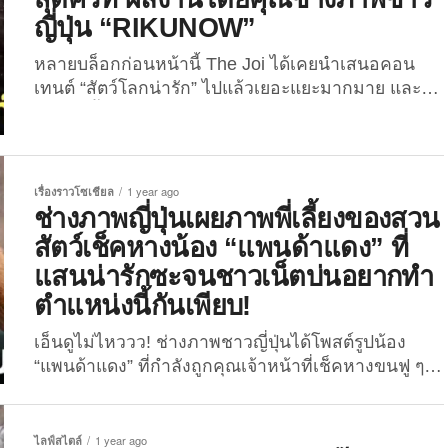
ภาพสิ่งมีชีวิตที่น่ารักม้อบแม้บกันอีกครั้ง ใน 16 ภาพ
ญี่ปุ่น “RIKUNOW”
น้องโคอาล่าสุดคิ้วท์ในสวนสัตว์ประเทศญี่ปุ่น ที่ลั่น
ชัตเตอร์โดยคุณ “ようかん” หรือเจ้าของแอคเคาท์ X:
หลายบล็อกก่อนหน้านี้ The Joi ได้เคยนำเสนอคอน
@IilgM8M4OG56195 ผู้ชื่นชอบการถ่ายภาพเหล่าสัตว์
เทนต์ “สัตว์โลกน่ารัก” ไปแล้วเยอะแยะมากมาย และ
โลกน่ารักของสวนสัตว์และสวนพฤกษศาสตร์ฮิกาชิยา
หนึ่งในนั้นก็มี “ภาพลูกเสือโคร่งขาวที่ทำสีหน้าสุดฮา
มะในประเทศญี่ปุ่น และเพื่อไม่ให้เสียเวลา..ตามไปดู
หลังโดนแม่คาบ” และ “ภาพน้องเสือดาวหิมะที่แจก
ความคิ้วท์ความฮาทั้งหมดนี้ไปพร้อมกันเลยยย! 1. น่า
ความน่ารักสดใสจนเกือบลืมไปว่าเป็นนักล่า” รวมถึง
รักเกินไปม้ายยย ...
“ภาพเจ้าเสือโฮกปิ๊บสีขาวสุดคิ้วท์” กว่าอีก 2 ภาค ซึ่งดู
เรื่องราวโซเชียล
1 year ago
เหมือนว่าจะเป็นคอนเทนต์ที่ถูกอกถูกใจทุกคนกันอยู่ไม่
ช่างภาพญี่ปุ่นเผยภาพพี่เลี้ยงของสวน
น้อย เพราะงั้นวันนี้พวกเราก็จะพาเพื่อน ๆ มาส่องภาพ
สัตว์เช็คหางน้อง “แพนด้าแดง” ที่
สิ่งมีชีวิตที่น่ารักแต่เป็นนักล่ากันอีกครั้ง ใน 16 ภาพเจ้า
แสนน่ารักซะจนชาวเน็ตบ่นอยากทำ
เสือโฮกปิ๊บสีส้มสุดคิ้วท์ ที่ลั่นชัตเตอร์โดยคุณช่างภาพ
ตำแหน่งนี้กันเพียบ!
ชาวญี่ปุ่น “RIKUNOW” หรือเจ้าของแอคเคา
ท์ X: @rikunow ที่มีผู้ติดตามกว่า 8.8 หมื่นคน ซึ่งงาน
เอ็นดูไม่ไหววว! ช่างภาพชาวญี่ปุ่นได้โพสต์รูปน้อง
อดิเรกของเขาคือการเดินทางไปเที่ยวสวนสัตว์หลาย ๆ
“แพนด้าแดง” ที่กำลังถูกคุณเจ้าหน้าที่เช็คหางขนฟู ๆ
แห่งในญี่ปุ่นและถ่ายภาพเสือในอิริยาบถน่ารัก...
ก่อนจะกลายเป็นไวรัลเพราะเหล่าชาวเน็ตอยากเป็นพี่
เลี้ยงให้น้องกันเพียบ! คอนเทนต์สัตว์โลกน่ารักรอบนี้
มาจากแดนปลาดิบอีกเช่นเคย สำหรับภาพถ่ายเจ้า
ไลฟ์สไตล์
1 year ago