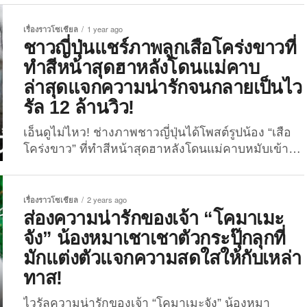
ความน่ารักสดใสจนเกือบลืมไปว่าเป็นนักล่า” ซึ่งดู
เหมือนว่าจะเป็นคอนเทนต์ที่ถูกอกถูกใจทุกคนกันอยู่ไม่
เรื่องราวโซเชียล
1 year ago
น้อย เพราะงั้นวันนี้พวกเราก็จะพาเพื่อน ๆ มาส่องภาพ
ชาวญี่ปุ่นแชร์ภาพลูกเสือโคร่งขาวที่
สิ่งมีชีวิตที่น่ารักแต่เป็นนักล่ากันอีกครั้ง ใน 16 ภาพเจ้า
ทำสีหน้าสุดฮาหลังโดนแม่คาบ
เสือโฮกปิ๊บสีขาวสุดคิ้วท์ ที่ลั่นชัตเตอร์โดยคุณช่างภาพ
ล่าสุดแจกความน่ารักจนกลายเป็นไว
ชาวญี่ปุ่น “RIKUNOW” หรือเจ้าของแอคเคา
รัล 12 ล้านวิว!
ท์ X: @rikunow ที่มีผู้ติดตามกว่า 8.7 หมื่นคน ซึ่งงาน
อดิเรกของเขาคือการเดินทางไปเที่ยวสวนสัตว์หลาย ๆ
เอ็นดูไม่ไหว! ช่างภาพชาวญี่ปุ่นได้โพสต์รูปน้อง “เสือ
แห่งในญี่ปุ่นและถ่ายภาพเสือในอิริยาบถน่ารัก ๆ เก็บไว้
โคร่งขาว” ที่ทำสีหน้าสุดฮาหลังโดนแม่คาบหมับเข้าให้
เสมอ โดยเฉพาะเสือโคร่งและเสือดาวหิมะที่เขาชื่น
ล่าสุดแจกความน่ารักจนกลายเป็นไวรัล 12 ล้านวิว
ชอบเป็นพิเศษ แต่สิ่งที่เป็นเสน่ห์ของภาพถ่ายคุณเขา
แล้ว! คอนเทนต์สัตว์โลกน่ารักรอบนี้มาจากแดนปลา
เลยก็คือความเป็นธรรมชาติของน้อง ๆ ที่ถูกถ่ายทอด
ดิบอีกเช่นเคย สำหรับเซ็ตภาพถ่ายเจ้า “ลูกเสือโคร่ง
เรื่องราวโซเชียล
2 years ago
ออกมาอย่างน่าเอ็นดู...
ขาว” ตัวน้อยในสวนสัตว์ญี่ปุ่น ที่ทำสีหน้าปั่นสุด ๆ ตอน
ส่องความน่ารักของเจ้า “โคมาเมะ
โดนแม่คาบหมับเข้าให้ (ฟีลว่าไม่เอาอะไรแล้ววว)
จัง” น้องหมาเชาเชาตัวกระปุ๊กลุกที่
เรียกว่าเป็นคอนเทนต์ที่เมดมายเดย์ให้กับทุกคนไม่น้อย
มักแต่งตัวแจกความสดใสให้กับเหล่า
เลยทีเดียว! คุณช่างภาพ “RIKUNOW” หรือเจ้าของ
ทาส!
แอคเคาท์ X: @rikunow ผู้ที่มีงานอดิเรกคือการเดิน
ทางไปเที่ยวสวนสัตว์หลาย ๆ แห่งในญี่ปุ่นและถ่ายภาพ
ไวรัลความน่ารักของเจ้า “โคมาเมะจัง” น้องหมา