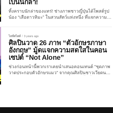
เป็นนักล่า!
โมเมนต์ความน่ารักที่ว่านั้นมาจากคุณเจ้าของผู้ใช้แอค
เคาท์ Instagram @charlieandmav ที่มีผู้กดติดตาม
ทิ้งคราบนักล่าของแทร่! ช่างภาพชาวญี่ปุ่นได้โพสต์รูป
กว่า 1.2 แสนคน ซึ่งคุณเขามักจะโพสต์รูปถ่ายของสอง
น้อง “เสือดาวหิมะ” ในสวนสัตว์แห่งหนึ่ง ที่แจกความ
หมาแดงหรือสุนัขสายพันธุ์โกลเด้นอยู่เป็นประจำ โดย
น่ารักสดใสและความน้วย..จนนึกว่าเป็นแมวปลาเผา!
แต่ละรูปที่ลงนั้นจะเผยให้เห็นโมเมนต์ของเจ้า...
คอนเทนต์สัตว์โลกน่ารักรอบนี้มาจากแดนอาทิตย์อุทัย
อีกเช่นเคย สำหรับภาพถ่ายเจ้า “เสือดาวหิมะ” ตัวจุ้มมุ้
ไลฟ์สไตล์
3 years ago
ในสวนสัตว์ญี่ปุ่น ที่สลัดคราบนักล่าทิ้งออกไปจนเหลือ
ศิลปินวาด 26 ภาพ “ตัวอักษรภาษา
แต่ความสดใสที่ทำเอาเหล่ามานุดใจน้วยใจเจ็บเพราะ
อังกฤษ” มู้ดแจกความสดใสในคอน
ความเอ็นดู ภาพถ่ายเสือดาวหิมะสุดคิวท์นี้เป็นผล
เซปต์ “Not Alone”
งานการลั่นชัตเตอร์ของคุณช่างภาพ RIKUNOW หรือ
เจ้าของแอคเคาท์ Instagram @riku_0710 ที่มีผู้
ช่วงก่อนหน้านี้พวกเราเคยนำเสนอคอนเทนต์ “ชุดภาพ
ติดตามกว่า 1.2 แสนคน ซึ่งงานอดิเรกของเขาคือการ
วาดประกอบตัวอักษรแมว” จากคุณศิลปินชาวเวียดนาม
เดินทางไปเที่ยวสวนสัตว์หลาย ๆ แห่งในญี่ปุ่นและถ่าย
กันไปแล้ว ซึ่งแน่นอนว่าผลงานดังกล่าวนั้นทั้งเจ๋งและ
ภาพเสือในอิริยาบถน่ารัก ๆ เก็บไว้เสมอ โดยเฉพาะเสือ
คิวท์จนถูกใจหลายต่อหลายคนกันแบบสุด ๆ สำหรับ
โคร่งและเสือดาวหิมะที่เขาชื่นชอบเป็นพิเศษ แต่สิ่งที่
บล็อกนี้ก็อย่างเช่นเคย The Joi จะพาเพื่อน ๆ ไปส่อง
เป็นเสน่ห์ของภาพถ่ายคุณเขาเลยก็คือความเป็น
ความน่ารักของการออกแบบ “ตัวอักษร” กันอีกครั้ง ใน
ธรรมชาติของน้อง...
26 ภาพวาด “ตัวอักษรภาษาอังกฤษ” มู้ดแจกความ
สดใสในคอนเซปต์ “Not Alone” ผลงานการสร้างสรรค์