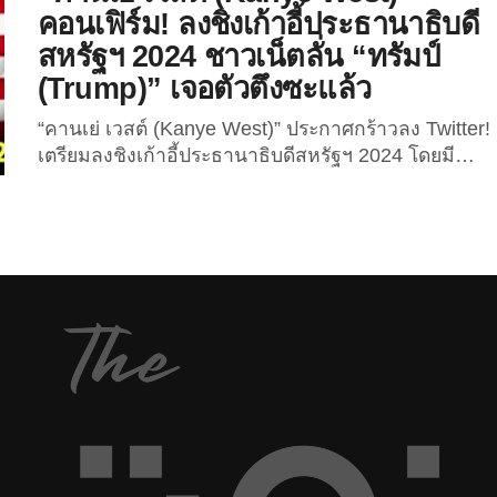
คอนเฟิร์ม! ลงชิงเก้าอี้ประธานาธิบดี
ควบคุมแล้วจริง ๆ เพราะล่าสุดคุณน้องเขาไปโผล่ในโพ
ลสำรวจความคิดเห็นชาวอเมริกันว่าอยากโหวตให้ใคร
สหรัฐฯ 2024 ชาวเน็ตลั่น “ทรัมป์
เป็นประธานาธิบดีสหรัฐฯ...
(Trump)” เจอตัวตึงซะแล้ว
“คานเย่ เวสต์ (Kanye West)” ประกาศกร้าวลง Twitter!
เตรียมลงชิงเก้าอี้ประธานาธิบดีสหรัฐฯ 2024 โดยมี
“ไมโล เยียนโนเปาลอซ (Milo Yiannopoulos)”
สนับสนุน แร็ปเปอร์ดังระดับตำนาน “คานเย่ เวสต์”
ในวัย 45 ปี กลับมาเรียกเสียงฮือฮาบนโลก Twitter และ
วงการเมืองสหรัฐฯ อีกครั้ง...