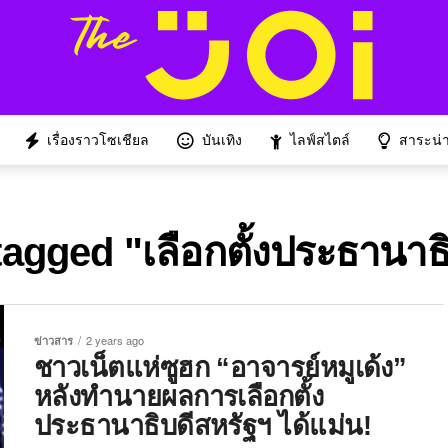
เรื่องราวโซเชียล
บันเทิง
ไลฟ์สไตล์
สาระน่าร
tagged "เลือกตั้งประธานาธ
ข่าวสาร
2 years ago
ชาวเน็ตแห่ซูฮก “อาจารย์หมูเด้ง”
หลังทำนายผลการเลือกตั้ง
ประธานาธิบดีสหรัฐฯ ได้แม่น!