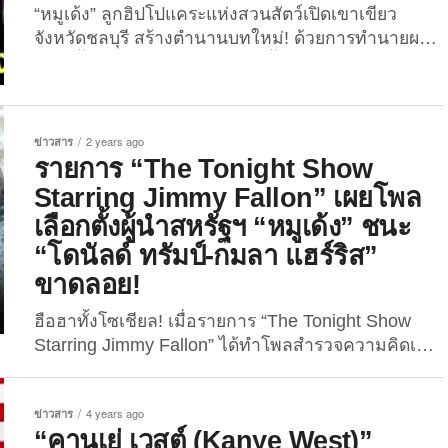
“หมูเด้ง” ลูกฮิปโปแคระแห่งสวนสัตว์เปิดเขาเขียว
จังหวัดชลบุรี สร้างตำนานบทใหม่! ด้วยการทำนายผล
เลือกตั้งประธานาธิบดีสหรัฐฯ ครั้งล่าสุดได้อย่าง
แม่นยำ! จนชาวเน็ตแห่ซูฮกให้เป็น “อาจารย์หมูเด้ง”
ยังคงสร้างตำนานบทใหม่อย่างต่อเนื่อง สำหรับ “หมู
เด้ง” ลูกฮิปโปแคระ อายุเกือบ 4 เดือน ตัวตึงแห่งสวน
ข่าวสาร
2 years ago
สัตว์เปิดเขาเขียว จังหวัดชลบุรี ล่าสุดเจ้าดาราฮิปโปเด็ก
รายการ “The Tonight Show
กลายเป็นที่พูดถึงของชาวเน็ตไทยและต่างประเทศกัน
Starring Jimmy Fallon” เผยโพล
อย่างล้นหลามอีกครั้ง หลังซูเปอร์สตาร์สาวสี่ขาทำนาย
เลือกตั้งผู้นำสหรัฐฯ “หมูเด้ง” ชนะ
ผลการเลือกตั้งประธานาธิบดีสหรัฐฯ ได้อย่างแม่นยำ
“โดนัลด์ ทรัมป์-กมลา แฮร์ริส”
ราวกับมีตาทิพย์! ซึ่งเหตุการณ์ดังกล่าวเกิดขึ้นเมื่อวัน
ที่ 4 พฤศจิกายน...
ขาดลอย!
ฮือฮาทั้งโซเชียล! เมื่อรายการ “The Tonight Show
Starring Jimmy Fallon” ได้ทำโพลสำรวจความคิดเห็น
ชาวอเมริกันว่าพวกเขาอยากโหวตให้ใครเป็นผู้นำ
สหรัฐฯ คนต่อไป ปรากฏว่า “หมูเด้ง” ชนะขาดลอย!
ข่าวสาร
4 years ago
ความโด่งดังของ “หมูเด้ง” ลูกฮิปโปแคระ อายุ 2 เดือน
“คานเย่ เวสต์ (Kanye West)”
ตัวตึงแห่งสวนสัตว์เปิดเขาเขียว จังหวัดชลบุรี มันเกินจะ