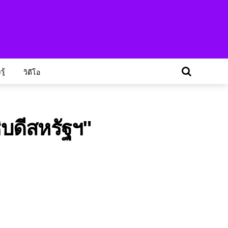
ู้
วิดีโอ
ิบดีสหรัฐฯ"