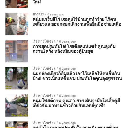
ใหม่
ข่าวสาร
6 years ago
หนุ่มแกร็บฮีโร่ เจอลุงไร้บ้านถูกทำร้าย ไร้คน
เหลียวแล ยอมกดยกเลิกงานเพื่อยื่นมือช่วยเหลือ
เรื่องราวโซเชียล
6 years ago
ภาพสุดประทับใจ! โซเชียลแห่แชร์ คุณลุงก้ม
กราบ3ครั้ง หลังหยิบของตู้ปันสุข
เรื่องราวโซเชียล
6 years ago
นมกล่องเดียวก็อิ่มแล้ว เอาไว้เหลือให้คนอื่นกิน
บ้าง! ชาวเน็ตแห่ชื่นชม ประทับใจคุณลุงสุพรรณ
เรื่องราวโซเชียล
6 years ago
หนุ่มโพสต์ภาพ คุณตา-ยาย เดินจูงมือใส่เสื้อคู่สี
เดียวกัน มาทานข้าวด้วยกันแทบทุกเช้า
เรื่องราวโซเชียล
6 years ago
แม่ค้าโคราชสุดประทับใจ จนท.กินขนมพร้อม