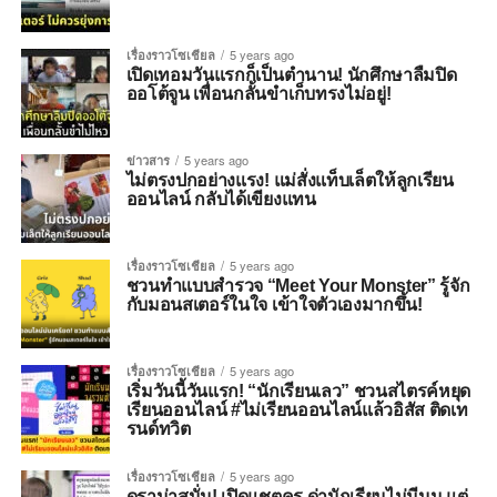
เรื่องราวโซเชียล
5 years ago
เปิดเทอมวันแรกก็เป็นตำนาน! นักศึกษาลืมปิด
ออโต้จูน เพื่อนกลั้นขำเก็บทรงไม่อยู่!
ข่าวสาร
5 years ago
ไม่ตรงปกอย่างแรง! แม่สั่งแท็บเล็ตให้ลูกเรียน
ออนไลน์ กลับได้เขียงแทน
เรื่องราวโซเชียล
5 years ago
ชวนทำแบบสำรวจ “Meet Your Monster” รู้จัก
กับมอนสเตอร์ในใจ เข้าใจตัวเองมากขึ้น!
เรื่องราวโซเชียล
5 years ago
เริ่มวันนี้วันแรก! “นักเรียนเลว” ชวนสไตรค์หยุด
เรียนออนไลน์ #ไม่เรียนออนไลน์แล้วอิสัส ติดเท
รนด์ทวิต
เรื่องราวโซเชียล
5 years ago
ดราม่าสนั่น! เปิดแชตครู ด่านักเรียนไม่มีนม แต่