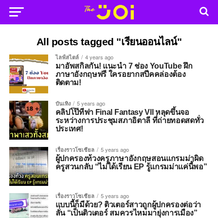
All posts tagged "เรียนออนไลน์"
ไลฟ์สไตล์
4 years ago
มาอัพสกิลกัน! แนะนำ 7 ช่อง YouTube ฝึก
ภาษาอังกฤษฟรี ใครอยากสปีคคล่องต้อง
ติดตาม!
บันเทิง
5 years ago
คลิปโป๊ทีฟา Final Fantasy Vll หลุดขึ้นจอ
ระหว่างการประชุมสภาอิตาลี ที่ถ่ายทอดสดทั่ว
ประเทศ!
เรื่องราวโซเชียล
5 years ago
ผู้ปกครองท้วงครูภาษาอังกฤษสอนแกรมม่าผิด
ครูสวนกลับ “ไม่ได้เรียน EP รู้แกรมม่าแค่นี้พอ”
เรื่องราวโซเชียล
5 years ago
แบบนี้ก็มีด้วย? ติวเตอร์สาวถูกผู้ปกครองต่อว่า
ลั่น “เป็นติวเตอร์ สมควรไหมมายุ่งการเมือง”