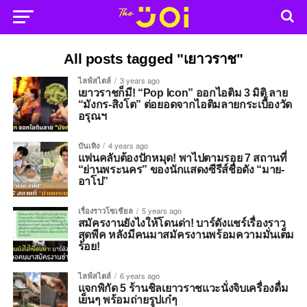
All posts tagged "เยาวราช"
ไลฟ์สไตล์
3 years ago
เยาวราชก็มี! “Pop Icon” ออกไอติม 3 มิติ ลาย
“มังกร-สิงโต” ต่อยอดจากไอติมลายกระเบื้องวัด
อรุณฯ
บันเทิง
4 years ago
แฟนคลับต้องปักหมุด! พาไปตามรอย 7 สถานที่
“ย่านพระนคร” ของนักแสดงซีรีส์ชื่อดัง “มาย-
อาโป”
เรื่องราวโซเชียล
5 years ago
สมัครงานยังไงให้โดนด่า! บาร์ดังแชร์เรื่องราว
สุดพีค หลังมีคนมาสมัครงานพร้อมความมั่นเต็ม
ร้อย!
ไลฟ์สไตล์
6 years ago
แจกพิกัด 5 ร้านชิลเยาวราชแวะนั่งจิบเครื่องดื่ม
เย็นๆ พร้อมถ่ายรูปเก๋ๆ