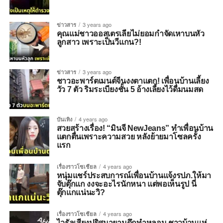
ข่าวสาร
3 years ago
คุณแม่ชาวออสเตรเลียไม่ยอมกำจัดเหาบนหัว
ลูกสาว เพราะเป็นวีแกน?!
ข่าวสาร
3 years ago
ชาวอะพาร์ตเมนต์จีนงงตาแตก! เพื่อนบ้านเลี้ยง
วัว 7 ตัว ริมระเบียงชั้น 5 อ้างเลี้ยงไว้ดื่มนมสด
บันเทิง
4 years ago
สวยสร้างเรื่อง! “มินจี NewJeans” ทำเพื่อนบ้าน
แตกตื่นเพราะความสวย หลังย้ายมาโซลครั้ง
แรก
เรื่องราวโซเชียล
4 years ago
หนุ่มแชร์ประสบการณ์เพื่อนบ้านแจ้งรปภ.ให้มา
จับตุ๊กแก งงจะอะไรนักหนา แต่พอเห็นรูป นี่
ตุ๊กแกแน่นะวิ?
เรื่องราวโซเชียล
4 years ago
ไวรัลเสียงปริศนายามดึกทำหลอน ชาวบ้านแห่