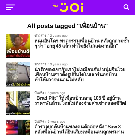
All posts tagged "เพื่อนบ้าน"
ข่าวสาร
2 years ago
หนุ่มอินโดฯ ฆาตกรรมเพื่อนบ้าน หลังถูกถามซ้ำ
ๆ ว่า “อายุ 45 แล้ว ทำไมยังไม่แต่งงานอีก”
ข่าวสาร
3 years ago
น่ารักของเขากับเราไม่เหมือนกัน! หนุ่มจีนโวย
เพื่อนบ้านสาวตั้งรูปปั้นไดโนเสาร์นอกบ้าน
ทำให้ผวาจนนอนไม่หลับ
บันเทิง
3 years ago
“Brad Pitt” ให้เพื่อนบ้านอายุ 105 ปี อยู่บ้าน
ราคาพันล้าน โดยไม่ต้องจ่ายค่าเช่าตลอดชีวิต!
บันเทิง
3 years ago
ตำรวจบุกค้นบ้านของคนตัดต่อหนัง “Saw X”
หลังเพื่อนบ้านได้ยินเสียงเหมือนคนถูกทรมาน