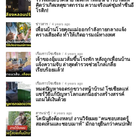
คิดว่าเกิดเหตุฆาตกรรม ความจริงแค่ซุ่มทำซีนอี
โรติก!
ข่าวสาร
4 years ago
เพื่อนบ้านโวยคุณแม่ออกกำลังกายกลางแจ้ง
ครางเสียงดัง ทำให้เกิดอารมณ์ทางเพศ
เรื่องราวโซเชียล
4 years ago
เจ้าของอุ้มแมวส้มขึ้นโรงพัก หลังถูกเพื่อนบ้าน
แจ้งความจับ ล่าสุดตำรวจช่วยไกล่เกลี่ย
เรียบร้อยแล้ว!
เรื่องราวโซเชียล
4 years ago
หมดปัญหาจอดรถขวางหน้าบ้าน! โซเชียลแห่
แชร์วิธีแก้ปัญหาโลกแตกนี้อย่างสร้างสรรค์
แถมได้เงินด้วย
สาระน่ารู้
4 years ago
โคนันยังต้องหลบ! งานวิจัยเผย “คนชอบสอดรู้
สอดเห็นและชอบเมาท์” มักอายุยืนกว่าคนปกติ!