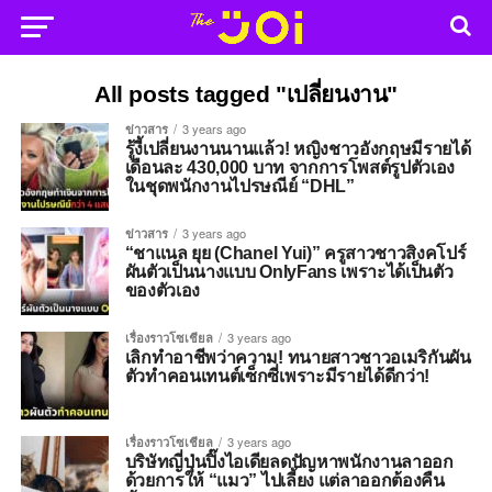
All posts tagged "เปลี่ยนงาน"
ข่าวสาร
3 years ago
รู้งี้เปลี่ยนงานนานแล้ว! หญิงชาวอังกฤษมีรายได้
เดือนละ 430,000 บาท จากการโพสต์รูปตัวเอง
ในชุดพนักงานไปรษณีย์ “DHL”
ข่าวสาร
3 years ago
“ชาแนล ยุย (Chanel Yui)” ครูสาวชาวสิงคโปร์
ผันตัวเป็นนางแบบ OnlyFans เพราะได้เป็นตัว
ของตัวเอง
เรื่องราวโซเชียล
3 years ago
เลิกทำอาชีพว่าความ! ทนายสาวชาวอเมริกันผัน
ตัวทำคอนเทนต์เซ็กซี่เพราะมีรายได้ดีกว่า!
เรื่องราวโซเชียล
3 years ago
บริษัทญี่ปุ่นปิ๊งไอเดียลดปัญหาพนักงานลาออก
ด้วยการให้ “แมว” ไปเลี้ยง แต่ลาออกต้องคืน