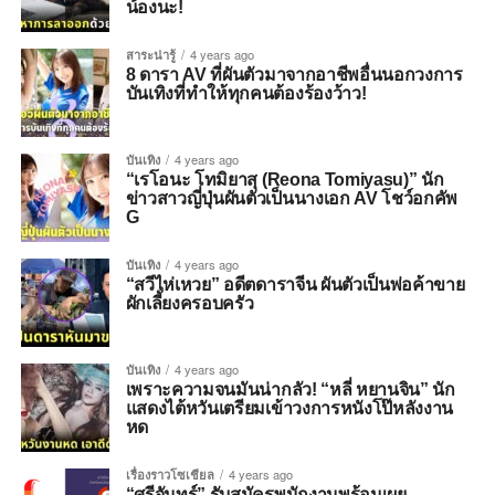
น้องนะ!
สาระน่ารู้
4 years ago
8 ดารา AV ที่ผันตัวมาจากอาชีพอื่นนอกวงการ
บันเทิงที่ทำให้ทุกคนต้องร้องว้าว!
บันเทิง
4 years ago
“เรโอนะ โทมิยาสุ (Reona Tomiyasu)” นัก
ข่าวสาวญี่ปุ่นผันตัวเป็นนางเอก AV โชว์อกคัพ
G
บันเทิง
4 years ago
“สวีไห่เหวย” อดีตดาราจีน ผันตัวเป็นพ่อค้าขาย
ผักเลี้ยงครอบครัว
บันเทิง
4 years ago
เพราะความจนมันน่ากลัว! “หลี่ หยานจิน” นัก
แสดงไต้หวันเตรียมเข้าวงการหนังโป๊หลังงาน
หด
เรื่องราวโซเชียล
4 years ago
“ศรีจันทร์” รับสมัครพนักงานพร้อมเผย